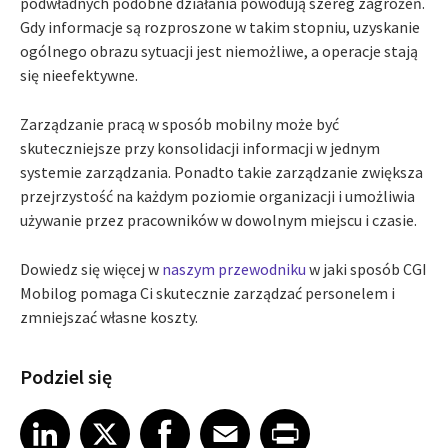
podwładnych podobne działania powodują szereg zagrożeń.
Gdy informacje są rozproszone w takim stopniu, uzyskanie
ogólnego obrazu sytuacji jest niemożliwe, a operacje stają
się nieefektywne.
Zarządzanie pracą w sposób mobilny może być
skuteczniejsze przy konsolidacji informacji w jednym
systemie zarządzania. Ponadto takie zarządzanie zwiększa
przejrzystość na każdym poziomie organizacji i umożliwia
używanie przez pracowników w dowolnym miejscu i czasie.
Dowiedz się więcej w
naszym przewodniku
w jaki sposób CGI
Mobilog pomaga Ci skutecznie zarządzać personelem i
zmniejszać własne koszty.
Podziel się
Share article on LinkedIn
Share article on X
Share article on Facebook
Share article on Email
Share article on Print
LinkedIn
X
Facebook
Email
Print