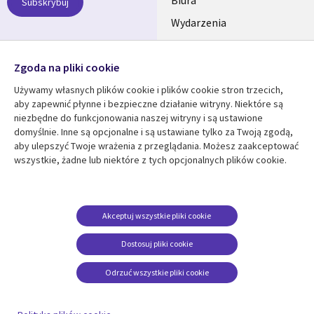
SECTIONS
Biura
Subskrybuj
Wydarzenia
POLSKA
Nasze profile
Zgoda na pliki cookie
Social
Używamy własnych plików cookie i plików cookie stron trzecich,
Media
aby zapewnić płynne i bezpieczne działanie witryny. Niektóre są
SECTIONS
niezbędne do funkcjonowania naszej witryny i są ustawione
POLSKA
domyślnie. Inne są opcjonalne i są ustawiane tylko za Twoją zgodą,
Centrum zasobów
Pomoc
aby ulepszyć Twoje wrażenia z przeglądania. Możesz zaakceptować
wszystkie, żadne lub niektóre z tych opcjonalnych plików cookie.
Library
Legal
Artykuły
Informacja prawna
Links
SECTIONS
Blogi
Polityka prywatności
SECTIONS
POLSKA
Case studies
Informacja o
Akceptuj wszystkie pliki cookie
ciasteczkach
Wydarzenia
POLSKA
Dostosuj pliki cookie
Broszury
Odrzuć wszystkie pliki cookie
Viewpoints
Zobacz więcej