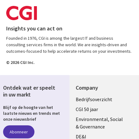
Insights you can act on
Founded in 1976, CGI is among the largest IT and business
consulting services firms in the world. We are insights-driven and
outcomes-focused to help accelerate returns on your investments.
© 2026 CGI Inc.
Ontdek wat er speelt
Company
in uw markt
Useful
Bedrijfsoverzicht
Blijf op de hoogte van het
links
CGI 50 jaar
laatste nieuws en trends met
NETHERLANDS
Environmental, Social
onze nieuwsbrief
& Governance
Abonneer
DE&I