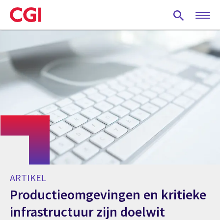
Skip
to
main
content
ARTIKEL
Productieomgevingen en kritieke
infrastructuur zijn doelwit