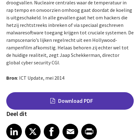
droogvallen. Nucleaire centrales waar de temperatuur in
rap tempo en onvoorzien omhoog gaat doordat de koeling
is uitgeschakeld. In alle gevallen gaat het om hackers die
hetzij rechtstreeks inbreken of via speciaal geschreven
malwaresoftware toegang krijgen tot cruciale systemen. De
rampscenario’s lijken regelrecht uit een Hollywood-
rampenfilm afkomstig. Helaas behoren zij echter wel tot
de huidige realiteit, zegt Jaap Schekkerman, director
global cyber security CGI
.
Bron
: ICT Update, mei 2014
Download PDF
Deel dit
Share on LinkedIn
Share on X
Share on Facebook
Share on Email
Share on Print
LinkedIn
X
Facebook
Email
Print