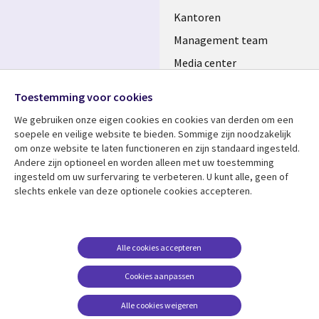
Kantoren
Management team
Media center
Volg ons
Alliances
Toestemming voor cookies
Social
Perscentrum
We gebruiken onze eigen cookies en cookies van derden om een ​​
Media
soepele en veilige website te bieden. Sommige zijn noodzakelijk
NETHERLANDS
om onze website te laten functioneren en zijn standaard ingesteld.
Andere zijn optioneel en worden alleen met uw toestemming
Bekijk meer
Support
ingesteld om uw surfervaring te verbeteren. U kunt alle, geen of
slechts enkele van deze optionele cookies accepteren.
Library
Legal
Artikelen
Disclaimer
Links
NETHERLANDS
Blogs
Privacy
NETHERLANDS
Case studies
Cookie management
Alle cookies accepteren
Evenementen
Cookies aanpassen
Podcasts
Alle cookies weigeren
Viewpoints