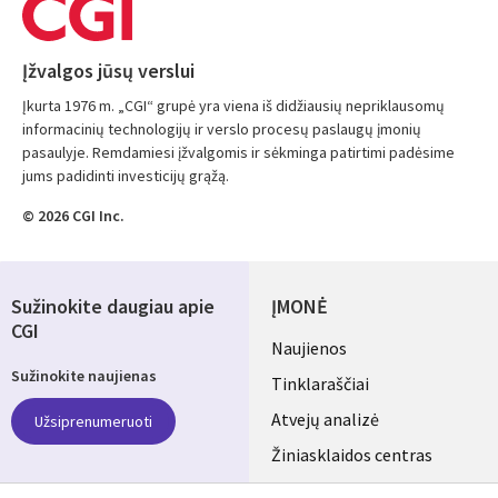
Įžvalgos jūsų verslui
Įkurta 1976 m. „CGI“ grupė yra viena iš didžiausių nepriklausomų
informacinių technologijų ir verslo procesų paslaugų įmonių
pasaulyje. Remdamiesi įžvalgomis ir sėkminga patirtimi padėsime
jums padidinti investicijų grąžą.
© 2026 CGI Inc.
Sužinokite daugiau apie
ĮMONĖ
CGI
Useful
Naujienos
Sužinokite naujienas
links
Tinklaraščiai
LITHUANIA
Atvejų analizė
Užsiprenumeruoti
Žiniasklaidos centras
Aljansus