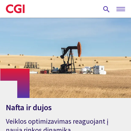
Skip
to
main
content
Nafta ir dujos
Veiklos optimizavimas reaguojant į
naują rinkos dinamiką