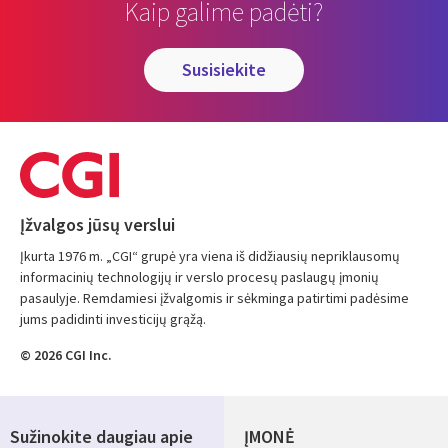
Kaip galime padėti?
susisiekite
Įžvalgos jūsų verslui
Įkurta 1976 m. „CGI“ grupė yra viena iš didžiausių nepriklausomų
informacinių technologijų ir verslo procesų paslaugų įmonių
pasaulyje. Remdamiesi įžvalgomis ir sėkminga patirtimi padėsime
jums padidinti investicijų grąžą.
© 2026 CGI Inc.
Sužinokite daugiau apie
ĮMONĖ