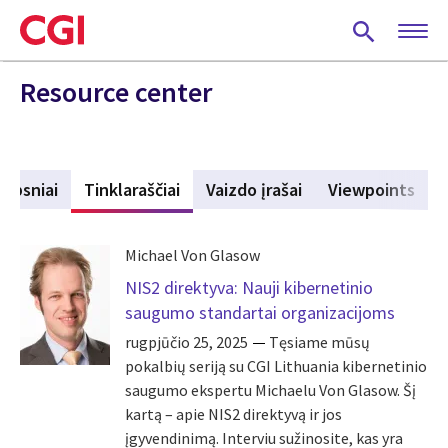
Skip
to
main
content
Resource center
aipsniai
Tinklaraščiai
(active tab)
Vaizdo įrašai
Viewpoints
Michael Von Glasow
NIS2 direktyva: Nauji kibernetinio
saugumo standartai organizacijoms
rugpjūčio 25, 2025
Tęsiame mūsų
pokalbių seriją su CGI Lithuania kibernetinio
saugumo ekspertu Michaelu Von Glasow. Šį
kartą – apie NIS2 direktyvą ir jos
įgyvendinimą. Interviu sužinosite, kas yra