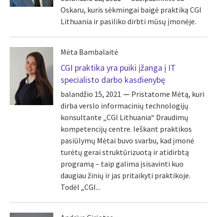
Oskaru, kuris sėkmingai baigė praktiką CGI
Lithuania ir pasiliko dirbti mūsų įmonėje.
Mėta Bambalaitė
CGI praktika yra puiki įžanga į IT
specialisto darbo kasdienybę
balandžio 15, 2021
Pristatome Mėtą, kuri
dirba verslo informacinių technologijų
konsultante „CGI Lithuania“ Draudimų
kompetencijų centre. Ieškant praktikos
pasiūlymų Mėtai buvo svarbu, kad įmonė
turėtų gerai struktūrizuotą ir atidirbtą
programą – taip galima įsisavinti kuo
daugiau žinių ir jas pritaikyti praktikoje.
Todėl „CGI...