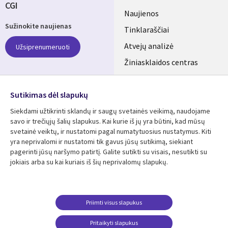
CGI
Useful
Naujienos
Sužinokite naujienas
links
Tinklaraščiai
LITHUANIA
Atvejų analizė
Užsiprenumeruoti
Žiniasklaidos centras
Aljansus
SEKITE MUS
Sutikimas dėl slapukų
Social
Siekdami užtikrinti sklandų ir saugų svetainės veikimą, naudojame
Media
savo ir trečiųjų šalių slapukus. Kai kurie iš jų yra būtini, kad mūsų
LITHUANIA
svetainė veiktų, ir nustatomi pagal numatytuosius nustatymus. Kiti
yra neprivalomi ir nustatomi tik gavus jūsų sutikimą, siekiant
Išteklių centras
Pagalba
pagerinti jūsų naršymo patirtį. Galite sutikti su visais, nesutikti su
jokiais arba su kai kuriais iš šių neprivalomų slapukų.
Library
Legal
Atvejų analizės
Taisyklės
Links
LITHUANIA
Brošiūros
Privatumas
LITHUANIA
Naujienos
Prieinamumas
Priimti visus slapukus
Straipsniai
Pakeisti privatumo
Pritaikyti slapukus
nustatymus