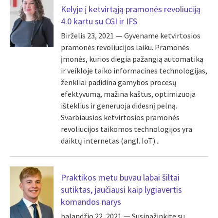
Kelyje į ketvirtąją pramonės revoliuciją
4.0 kartu su CGI ir IFS
Birželis 23, 2021
Gyvename ketvirtosios
pramonės revoliucijos laiku. Pramonės
įmonės, kurios diegia pažangią automatiką
ir veikloje taiko informacines technologijas,
ženkliai padidina gamybos procesų
efektyvumą, mažina kaštus, optimizuoja
išteklius ir generuoja didesnį pelną.
Svarbiausios ketvirtosios pramonės
revoliucijos taikomos technologijos yra
daiktų internetas (angl. IoT)...
Praktikos metu buvau labai šiltai
sutiktas, jaučiausi kaip lygiavertis
komandos narys
balandžio 22, 2021
Susipažinkite su