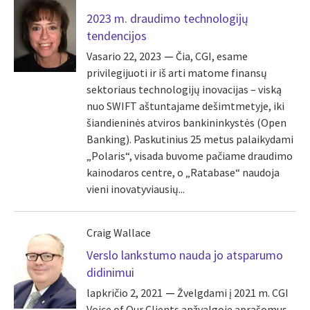
2023 m. draudimo technologijų
tendencijos
Vasario 22, 2023
Čia, CGI, esame
privilegijuoti ir iš arti matome finansų
sektoriaus technologijų inovacijas – viską
nuo SWIFT aštuntajame dešimtmetyje, iki
šiandieninės atviros bankininkystės (Open
Banking). Paskutinius 25 metus palaikydami
„Polaris“, visada buvome pačiame draudimo
kainodaros centre, o „Ratabase“ naudoja
vieni inovatyviausių...
Craig Wallace
Verslo lankstumo nauda jo atsparumo
didinimui
lapkričio 2, 2021
Žvelgdami į 2021 m. CGI
Voice of Our Clients apžvalgoje aprašomus