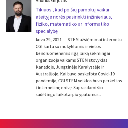
Andrius Girjotas
Tikiuosi, kad po šių pamokų vaikai
ateityje norės pasirinkti inžinieriaus,
fiziko, matematiko ar informatiko
specialybę
kovo 29, 2021
STEM užsiėmimai internetu
CGI kartu su mokyklomis ir vietos
bendruomenėmis ilgą laiką sėkmingai
organizuoja vaikams STEM stovyklas
Kanadoje, Jungtinėje Karalystėje ir
Australijoje. Kai buvo paskelbta Covid-19
pandemija, CGI STEM veiklos buvo perkeltos
į internetinę erdvę. Suprasdami šio
sudėtingo laikotarpio ypatumus...