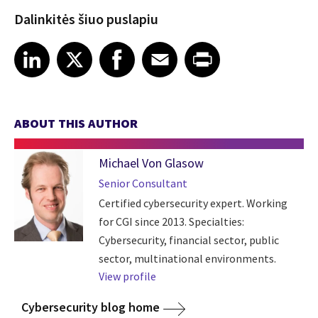
Dalinkitės šiuo puslapiu
Share article on LinkedIn
Share article on X
Share article on Facebook
Share article on Email
Share article on Print
LinkedIn
X
Facebook
Email
Print
ABOUT THIS AUTHOR
Michael Von Glasow
Senior Consultant
Certified cybersecurity expert. Working
for CGI since 2013. Specialties:
Cybersecurity, financial sector, public
sector, multinational environments.
View profile
Cybersecurity blog home