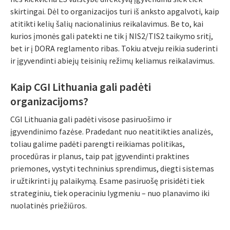
skirtingai. Dėl to organizacijos turi iš anksto apgalvoti, kaip
atitikti kelių šalių nacionalinius reikalavimus. Be to, kai
kurios įmonės gali patekti ne tik į NIS2/TIS2 taikymo sritį,
bet ir į DORA reglamento ribas. Tokiu atveju reikia suderinti
ir įgyvendinti abiejų teisinių režimų keliamus reikalavimus.
Kaip CGI Lithuania gali padėti
organizacijoms?
CGI Lithuania gali padėti visose pasiruošimo ir
įgyvendinimo fazėse. Pradedant nuo neatitikties analizės,
toliau galime padėti parengti reikiamas politikas,
procedūras ir planus, taip pat įgyvendinti praktines
priemones, vystyti techninius sprendimus, diegti sistemas
ir užtikrinti jų palaikymą. Esame pasiruošę prisidėti tiek
strateginiu, tiek operaciniu lygmeniu – nuo planavimo iki
nuolatinės priežiūros.