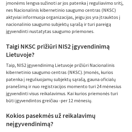
įmonėms lengva sužinoti ar jos patenka į reguliavimo sritį,
nes Nacionalinis kibernetinio saugumo centras (NKSC)
aktyviai informuoja organizacijas, jeigu jos yra įtrauktos į
nacionalinio saugumo subjektų sąrašą ir turi pareigą
įgyvendinti nustatytas saugumo priemones.
Taigi NKSC prižiūri NIS2 įgyvendinimą
Lietuvoje?
Taip, NIS2 įgyvendinimą Lietuvoje prižiūri Nacionalinis
kibernetinio saugumo centras (NKSC). Įmonės, kurios
patenka į reguliuojamų subjektų sąrašą, gauna oficialų
pranešimą ir nuo registracijos momento turi 24 mėnesius
įgyvendinti visus reikalavimus. Kai kurios priemonės turi
būti įgyvendintos greičiau -per 12 mėnesių.
Kokios pasekmės už reikalavimų
neįgyvendinimą?