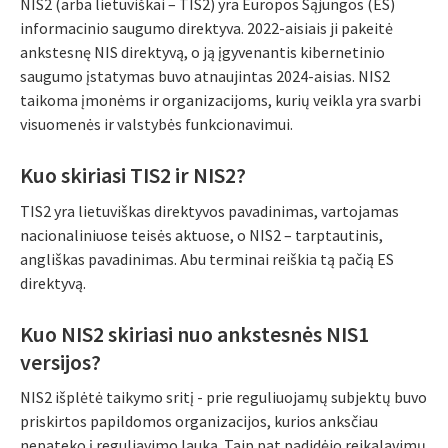
NIS2 (arba lietuviškai – TIS2) yra Europos Sąjungos (ES)
informacinio saugumo direktyva. 2022-aisiais ji pakeitė
ankstesnę NIS direktyvą, o ją įgyvenantis kibernetinio
saugumo įstatymas buvo atnaujintas 2024-aisias. NIS2
taikoma įmonėms ir organizacijoms, kurių veikla yra svarbi
visuomenės ir valstybės funkcionavimui.
Kuo skiriasi TIS2 ir NIS2?
TIS2 yra lietuviškas direktyvos pavadinimas, vartojamas
nacionaliniuose teisės aktuose, o NIS2 – tarptautinis,
angliškas pavadinimas. Abu terminai reiškia tą pačią ES
direktyvą.
Kuo NIS2 skiriasi nuo ankstesnės NIS1
versijos?
NIS2 išplėtė taikymo sritį - prie reguliuojamų subjektų buvo
priskirtos papildomos organizacijos, kurios anksčiau
nepateko į reguliavimo lauką. Taip pat padidėjo reikalavimų