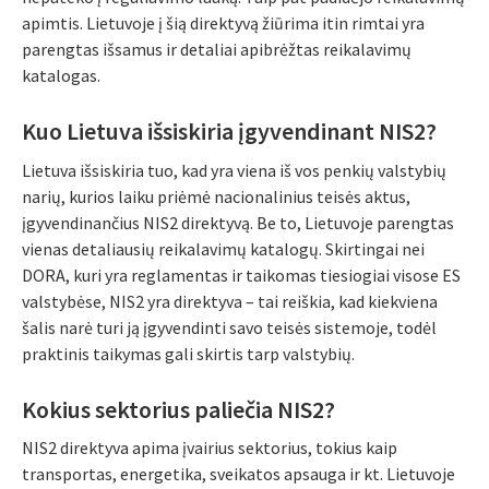
apimtis. Lietuvoje į šią direktyvą žiūrima itin rimtai yra
parengtas išsamus ir detaliai apibrėžtas reikalavimų
katalogas.
Kuo Lietuva išsiskiria įgyvendinant NIS2?
Lietuva išsiskiria tuo, kad yra viena iš vos penkių valstybių
narių, kurios laiku priėmė nacionalinius teisės aktus,
įgyvendinančius NIS2 direktyvą. Be to, Lietuvoje parengtas
vienas detaliausių reikalavimų katalogų. Skirtingai nei
DORA, kuri yra reglamentas ir taikomas tiesiogiai visose ES
valstybėse, NIS2 yra direktyva – tai reiškia, kad kiekviena
šalis narė turi ją įgyvendinti savo teisės sistemoje, todėl
praktinis taikymas gali skirtis tarp valstybių.
Kokius sektorius paliečia NIS2?
NIS2 direktyva apima įvairius sektorius, tokius kaip
transportas, energetika, sveikatos apsauga ir kt. Lietuvoje