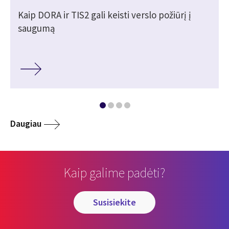
Kaip DORA ir TIS2 gali keisti verslo požiūrį į
saugumą
Daugiau
Kaip galime padėti?
susisiekite