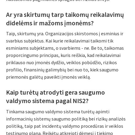
Ar yra skirtumų tarp taikomų reikalavimų
didelėms ir mažoms įmonėms?
Taip, skirtumų yra. Organizacijos skirstomos į esminius ir
svarbius subjektus. Kai kurie reikalavimai taikomi tik
esminiams subjektams, o svarbiems - ne. Be to, taikomas
proporcingumo principas, kuris reiškia, kad reikalavimai
priklauso nuo įmonės dydžio, veiklos pobūdžio, rizikos
profilio, finansinių galimybių bei nuo to, kiek saugumo
priemonės galėtų paveikti įmonės veiklą.
Kaip turėtų atrodyti gera saugumo
valdymo sistema pagal NIS2?
Tinkama saugumo valdymo sistema turėtų apimti
informacinių sistemų saugumo politiką bei rizikų analizės
politiką, taip pat incidentų valdymo procedūras ir veiklos
tęstinumo planą. Reikėtų atkreipti dėmesį į tiekimo