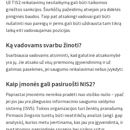
Už TIS2 reikalavimų nesilaikymą gali būti taikomos
griežtos sankcijos. Šiurkščių pažeidimų atvejais yra didelės
piniginės baudos. Taip pat atsakingi vadovai gali būti
nušalinti nuo pareigų ir jiems gali būti uždrausta tam tikrą
laiką eiti vadovaujamas pozicijas.
Ką vadovams svarbu žinoti?
Svarbiausia vadovams atsiminti, kad galutinė atsakomybė
yra jų. Jie atsako už visų priemonių įgyvendinimą ir už
galimas pasekmes, jei saugumo reikalavimai nebus įvykdyti.
Kaip įmonės gali pasiruošti NIS2?
Paprastai įmonėms nereikia pradėti nuo visiško nulio – ypač
jei jos jau yra įdiegusios informacinio saugumo valdymo
sistemą (ISVS). Tokios organizacijos turi ženklų pranašumą.
Pirmasis žingsnis turėtų būti neatitikčių analizė (angl. gap
analysis), kurios metu įvertinama, kas jau yra įgyvendinta, ir
nustatomos pagrindinės spragos bei rizikos sritys.