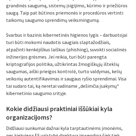
grandinės saugumą, sistemų įsigijimo, kūrimo ir priežiūros
saugą. Taip pat būtinos priemonės ir procedūros vertinti
taikomų saugumo sprendimų veiksmingumą.
Svarbus ir bazinis kibernetinės higienos lygis – darbuotojai
turi būti mokomi naudotis saugiais slaptažodžiais,
atpažinti kenkėjiškus laiškus (phishing), suvokti socialinės
inžinerijos grėsmes. Jei reikia, turi būti parengta
kriptografijos politika, užtikrintas žmogiškųjų išteklių
saugumas, aiški prieigos kontrolė, turto valdymas, kelių
veiksnių autentifikavimas ir saugaus ryšio sprendimai. Visa
tai sudaro tai, ką neretai vadiname „dešimčia įsakymų“
kibernetinio saugumo srityje.
Kokie didžiausi praktiniai iššūkiai kyla
organizacijoms?
Didžiausi sunkumai dažnai kyla tarptautinėms įmonėms,
nes kiekviena ES valstybė direktyvą įgyvendina šiek tiek