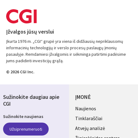
Įžvalgos jūsų verslui
Įkurta 1976 m. „CGI“ grupė yra viena iš didžiausių nepriklausomų
informacinių technologijų ir verslo procesų paslaugų įmonių
pasaulyje. Remdamiesi įžvalgomis ir sėkminga patirtimi padėsime
jums padidinti investicijų grąžą.
© 2026 CGI Inc.
Sužinokite daugiau apie
ĮMONĖ
CGI
Useful
Naujienos
Sužinokite naujienas
links
Tinklaraščiai
LITHUANIA
Atvejų analizė
Užsiprenumeruoti