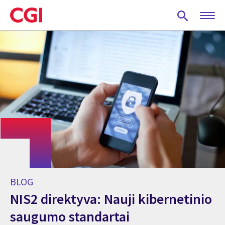
Skip
to
main
content
BLOG
NIS2 direktyva: Nauji kibernetinio
saugumo standartai