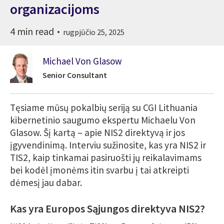
organizacijoms
4 min read
rugpjūčio 25, 2025
Michael Von Glasow
Senior Consultant
Tęsiame mūsų pokalbių seriją su CGI Lithuania
kibernetinio saugumo ekspertu Michaelu Von
Glasow. Šį kartą – apie NIS2 direktyvą ir jos
įgyvendinimą. Interviu sužinosite, kas yra NIS2 ir
TIS2, kaip tinkamai pasiruošti jų reikalavimams
bei kodėl įmonėms itin svarbu į tai atkreipti
dėmesį jau dabar.
Kas yra Europos Sąjungos direktyva NIS2?