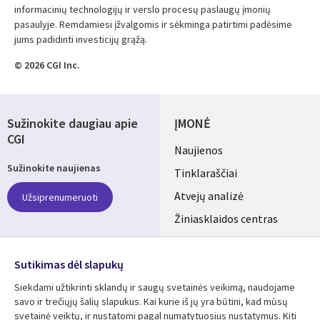
informacinių technologijų ir verslo procesų paslaugų įmonių
pasaulyje. Remdamiesi įžvalgomis ir sėkminga patirtimi padėsime
jums padidinti investicijų grąžą.
© 2026 CGI Inc.
Sužinokite daugiau apie
ĮMONĖ
CGI
Useful
Naujienos
Sužinokite naujienas
links
Tinklaraščiai
LITHUANIA
Atvejų analizė
Užsiprenumeruoti
Žiniasklaidos centras
Aljansus
SEKITE MUS
Sutikimas dėl slapukų
Social
Siekdami užtikrinti sklandų ir saugų svetainės veikimą, naudojame
Media
savo ir trečiųjų šalių slapukus. Kai kurie iš jų yra būtini, kad mūsų
LITHUANIA
svetainė veiktų, ir nustatomi pagal numatytuosius nustatymus. Kiti