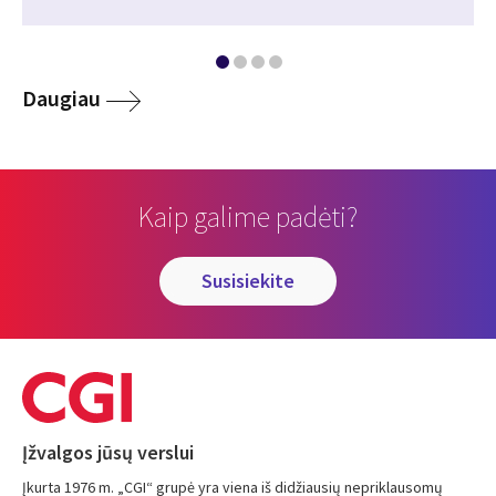
Daugiau
Kaip galime padėti?
susisiekite
Įžvalgos jūsų verslui
Įkurta 1976 m. „CGI“ grupė yra viena iš didžiausių nepriklausomų