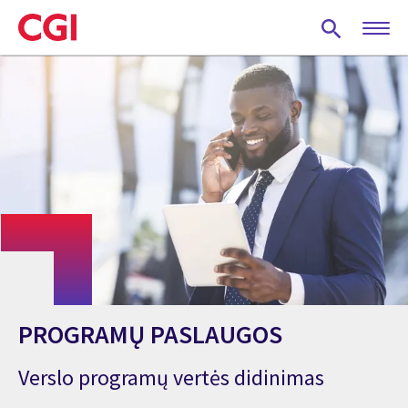
Skip
to
main
content
PROGRAMŲ PASLAUGOS
Verslo programų vertės didinimas