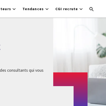
cteurs
Tendances
CGI recrute
g
 des consultants qui vous