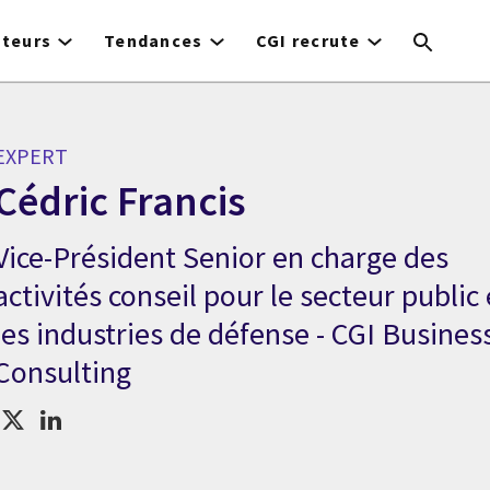
cteurs
Tendances
CGI recrute
EXPERT
Cédric Francis
Vice-Président Senior en charge des
xpert Cédric Francis
activités conseil pour le secteur public 
les industries de défense - CGI Busines
Consulting