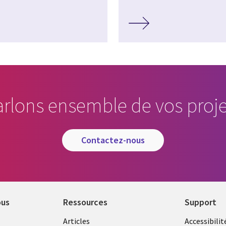
arlons ensemble de vos proje
contactez-nous
ous
Ressources
Support
Library
Legal
Articles
Accessibilit