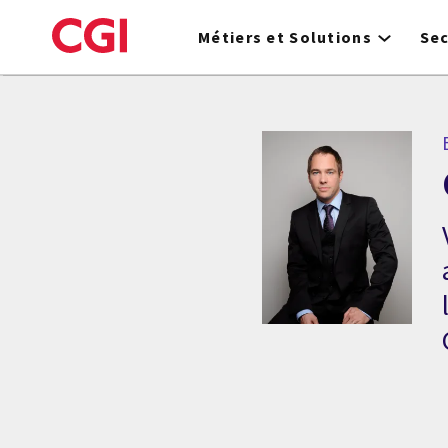
Skip
to
Métiers et Solutions
Se
main
content
E