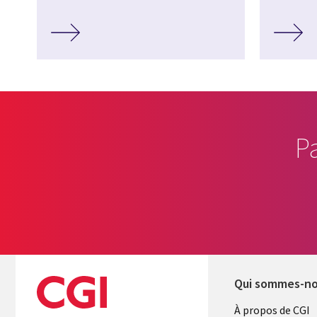
P
Qui sommes-n
Useful
À propos de CGI