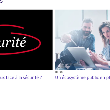
s
BLOG
 face à la sécurité ?
Un écosystème public en p