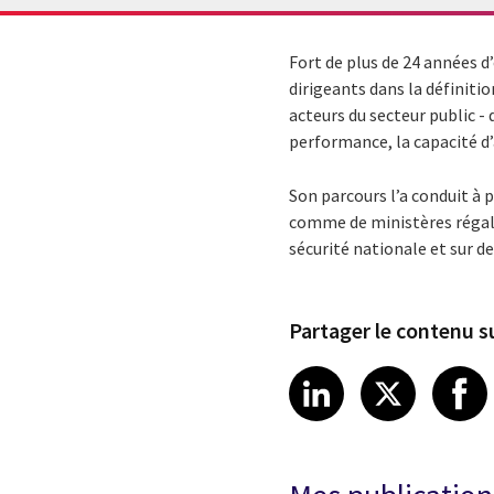
Fort de plus de 24 années d
dirigeants dans la définiti
acteurs du secteur public -
performance, la capacité d’
Son parcours l’a conduit à
comme de ministères régalien
sécurité nationale et sur d
Partager le contenu su
Share article
Share art
Shar
LinkedIn
X