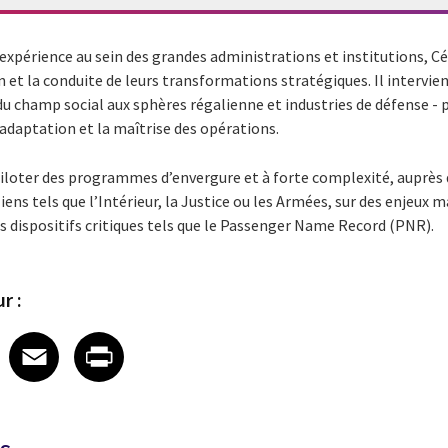
’expérience au sein des grandes administrations et institutions, 
on et la conduite de leurs transformations stratégiques. Il intervi
 du champ social aux sphères régalienne et industries de défense - 
adaptation et la maîtrise des opérations.
 piloter des programmes d’envergure et à forte complexité, auprès
s tels que l’Intérieur, la Justice ou les Armées, sur des enjeux ma
es dispositifs critiques tels que le Passenger Name Record (PNR).
r :
 on LinkedIn
icle on X
e article on Facebook
Share article on Email
Share article on Print
Facebook
Email
Print