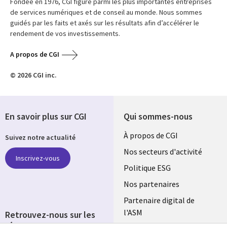
Fondée en 1976, CGI figure parmi les plus importantes entreprises
de services numériques et de conseil au monde. Nous sommes
guidés par les faits et axés sur les résultats afin d’accélérer le
rendement de vos investissements.
A propos de CGI
© 2026 CGI inc.
En savoir plus sur CGI
Qui sommes-nous
Useful
À propos de CGI
Suivez notre actualité
links
Nos secteurs d'activité
Inscrivez-vous
FRANCE
Politique ESG
Nos partenaires
Partenaire digital de
l'ASM
Retrouvez-nous sur les
réseaux