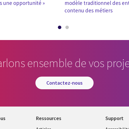
s une opportunité »
modèle traditionnel des ent
contenu des métiers
arlons ensemble de vos proje
contactez-nous
ous
Ressources
Support