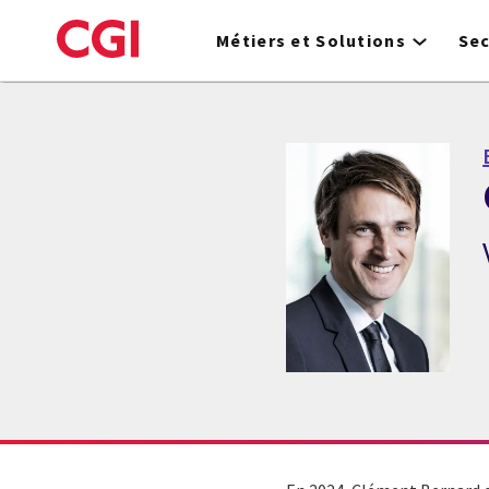
Skip
to
Métiers et Solutions
Se
main
content