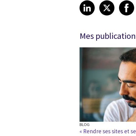
Share article
Share art
Shar
LinkedIn
X
Mes publication
BLOG
ls se faire ubériser ?
« Rendre ses sites et s