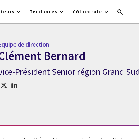
cteurs
Tendances
CGI recrute
Equipe de direction
Clément Bernard
Vice-Président Senior région Grand Su
Expert Clément Bernard