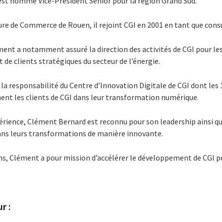
st nommé Vice-Président Senior pour la région Grand Sud.
ure de Commerce de Rouen, il rejoint CGI en 2001 en tant que cons
ément a notamment assuré la direction des activités de CGI pour les
e clients stratégiques du secteur de l’énergie.
la responsabilité du Centre d’Innovation Digitale de CGI dont les
nt les clients de CGI dans leur transformation numérique.
périence, Clément Bernard est reconnu pour son leadership ainsi qu
ans leurs transformations de manière innovante.
ns, Clément a pour mission d’accélérer le développement de CGI po
r :