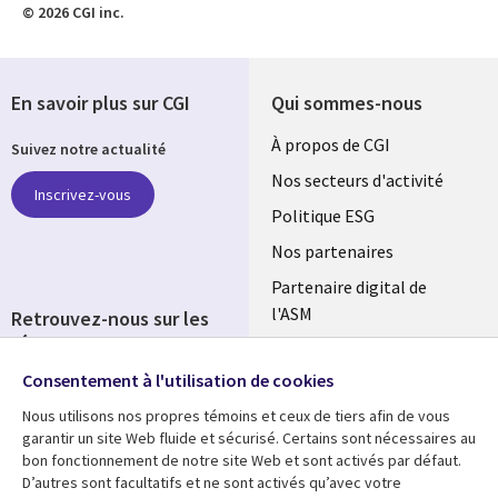
© 2026 CGI inc.
En savoir plus sur CGI
Qui sommes-nous
Useful
À propos de CGI
Suivez notre actualité
links
Nos secteurs d'activité
Inscrivez-vous
FRANCE
Politique ESG
Nos partenaires
Partenaire digital de
l'ASM
Retrouvez-nous sur les
réseaux
Salle de presse
Consentement à l'utilisation de cookies
Social
Fusions
Media
Nous utilisons nos propres témoins et ceux de tiers afin de vous
FRANCE
garantir un site Web fluide et sécurisé. Certains sont nécessaires au
bon fonctionnement de notre site Web et sont activés par défaut.
Ressources
Support
D’autres sont facultatifs et ne sont activés qu’avec votre