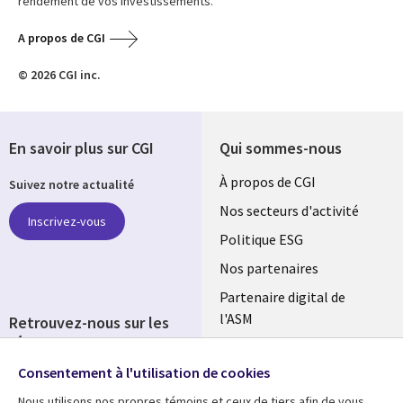
rendement de vos investissements.
A propos de CGI
© 2026 CGI inc.
En savoir plus sur CGI
Qui sommes-nous
Useful
À propos de CGI
Suivez notre actualité
links
Nos secteurs d'activité
Inscrivez-vous
FRANCE
Politique ESG
Nos partenaires
Partenaire digital de
l'ASM
Retrouvez-nous sur les
réseaux
Salle de presse
Consentement à l'utilisation de cookies
Social
Fusions
Media
Nous utilisons nos propres témoins et ceux de tiers afin de vous