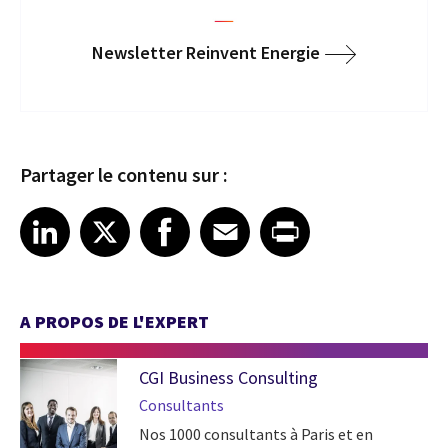
Newsletter Reinvent Energie
Partager le contenu sur :
Share article on LinkedIn
Share article on X
Share article on Facebook
Share article on Email
Share article on Print
LinkedIn
X
Facebook
Email
Print
A PROPOS DE L'EXPERT
CGI Business Consulting
Consultants
Nos 1000 consultants à Paris et en