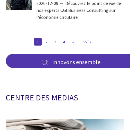
2020-12-09
Découvrez le point de vue de
nos experts CGI Business Consulting sur
l'économie circulaire.
Pagination
CURRENT
1
PAGE
2
PAGE
3
PAGE
4
PAGE
››
DERNIÈRE
LAST »
PAGE
SUIVANTE
PAGE
Innovons ensemble
CENTRE DES MEDIAS