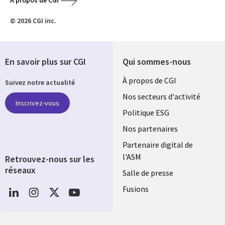
A propos de CGI
© 2026 CGI inc.
En savoir plus sur CGI
Qui sommes-nous
Useful
À propos de CGI
Suivez notre actualité
links
Nos secteurs d'activité
Inscrivez-vous
FRANCE
Politique ESG
Nos partenaires
Partenaire digital de
l'ASM
Retrouvez-nous sur les
réseaux
Salle de presse
Social
Fusions
Media
FRANCE