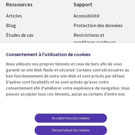
Ressources
Support
Library
Legal
Articles
Accessibilité
Links
FRANCE
Blog
Protection des données
FRANCE
Études de cas
Restrictions et
conditions juridiques
Événements
FAQ Carrières
Consentement à l'utilisation de cookies
Podcasts
Centre de gestion des
Points de vue
Nous utilisons nos propres témoins et ceux de tiers afin de vous
témoins
garantir un site Web fluide et sécurisé. Certains sont nécessaires au
Vidéos
bon fonctionnement de notre site Web et sont activés par défaut.
D’autres sont facultatifs et ne sont activés qu’avec votre
En voir plus
consentement afin d’améliorer votre expérience de navigation. Vous
pouvez accepter tous ces témoins, aucun ou certains d’entre eux.
Accepter tous les cookies
Personnaliser les cookies