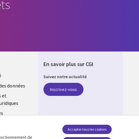
ts
En savoir plus sur CGI
é
Suivez notre actualité
E
des données
Inscrivez-vous
s et
uridiques
es
estion des
Accepter tous les cookies
 fonctionnement de