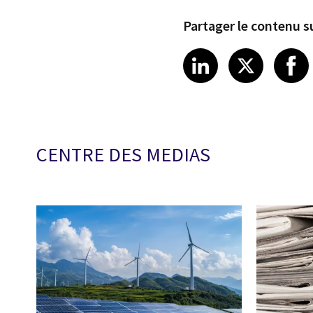
Partager le contenu su
Share article
Share art
Shar
LinkedIn
X
CENTRE DES MEDIAS