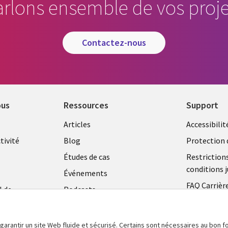
arlons ensemble de vos proje
contactez-nous
ous
Ressources
Support
Library
Legal
Articles
Accessibilit
Links
FRANC
tivité
Blog
Protection 
FRANCE
Études de cas
Restriction
conditions j
Événements
FAQ Carrièr
l de
Podcasts
Centre de g
Points de vue
témoins
Vidéos
 garantir un site Web fluide et sécurisé. Certains sont nécessaires au bon