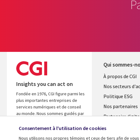
P
Qui sommes-n
Useful
À propos de CGI
Insights you can act on
links
Nos secteurs d'ac
Fondée en 1976, CGI figure parmi les
FRANCE
Politique ESG
plus importantes entreprises de
Nos partenaires
services numériques et de conseil
au monde. Nous sommes guidés par
Partenaire digita
les faits et axés sur les résultats afin
l'ASM
d’accélérer le rendement de vos
Consentement à l'utilisation de cookies
investissements.
Salle de presse
Nous utilisons nos propres témoins et ceux de tiers afin de vous