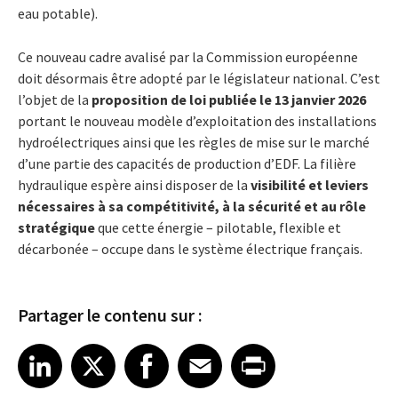
eau potable).
Ce nouveau cadre avalisé par la Commission européenne
doit désormais être adopté par le législateur national. C’est
l’objet de la
proposition de loi publiée le 13 janvier 2026
portant le nouveau modèle d’exploitation des installations
hydroélectriques ainsi que les règles de mise sur le marché
d’une partie des capacités de production d’EDF. La filière
hydraulique espère ainsi disposer de la
visibilité et leviers
nécessaires à sa compétitivité, à la sécurité et au rôle
stratégique
que cette énergie – pilotable, flexible et
décarbonée – occupe dans le système électrique français.
Partager le contenu sur :
Share article on LinkedIn
Share article on X
Share article on Facebook
Share article on Email
Share article on Print
LinkedIn
X
Facebook
Email
Print