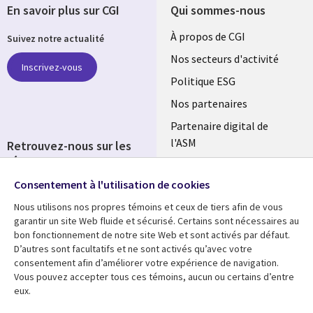
En savoir plus sur CGI
Qui sommes-nous
Useful
À propos de CGI
Suivez notre actualité
links
Nos secteurs d'activité
Inscrivez-vous
FRANCE
Politique ESG
Nos partenaires
Partenaire digital de
l'ASM
Retrouvez-nous sur les
réseaux
Salle de presse
Consentement à l'utilisation de cookies
Social
Fusions
Media
Nous utilisons nos propres témoins et ceux de tiers afin de vous
FRANCE
garantir un site Web fluide et sécurisé. Certains sont nécessaires au
bon fonctionnement de notre site Web et sont activés par défaut.
Ressources
Support
D’autres sont facultatifs et ne sont activés qu’avec votre
consentement afin d’améliorer votre expérience de navigation.
Library
Legal
Articles
Accessibilité
Vous pouvez accepter tous ces témoins, aucun ou certains d’entre
eux.
Links
FRANCE
Blog
Protection des données