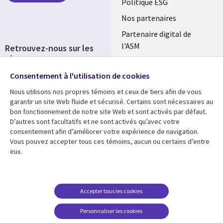
FRANCE
Politique ESG
Nos partenaires
Partenaire digital de
l'ASM
Retrouvez-nous sur les
réseaux
Salle de presse
Consentement à l'utilisation de cookies
Social
Fusions
Media
Nous utilisons nos propres témoins et ceux de tiers afin de vous
FRANCE
garantir un site Web fluide et sécurisé. Certains sont nécessaires au
bon fonctionnement de notre site Web et sont activés par défaut.
Ressources
Support
D’autres sont facultatifs et ne sont activés qu’avec votre
consentement afin d’améliorer votre expérience de navigation.
Library
Legal
Articles
Accessibilité
Vous pouvez accepter tous ces témoins, aucun ou certains d’entre
eux.
Links
FRANCE
Blog
Protection des données
FRANCE
Études de cas
Restrictions et
conditions juridiques
Événements
Accepter tous les cookies
FAQ Carrières
Podcasts
Personnaliser les cookies
Centre de gestion des
Points de vue