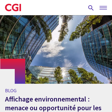
Skip
to
main
content
BLOG
Affichage environnemental :
menace ou opportunité pour les