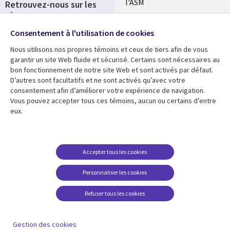
l'ASM
Retrouvez-nous sur les
réseaux
Salle de presse
Consentement à l'utilisation de cookies
Social
Fusions
Media
Nous utilisons nos propres témoins et ceux de tiers afin de vous
FRANCE
garantir un site Web fluide et sécurisé. Certains sont nécessaires au
bon fonctionnement de notre site Web et sont activés par défaut.
Ressources
Support
D’autres sont facultatifs et ne sont activés qu’avec votre
consentement afin d’améliorer votre expérience de navigation.
Library
Legal
Articles
Accessibilité
Vous pouvez accepter tous ces témoins, aucun ou certains d’entre
eux.
Links
FRANCE
Blog
Protection des données
FRANCE
Études de cas
Restrictions et
conditions juridiques
Événements
Accepter tous les cookies
FAQ Carrières
Podcasts
Personnaliser les cookies
Centre de gestion des
Points de vue
témoins
Refuser tous les cookies
Vidéos
En voir plus
Gestion des cookies