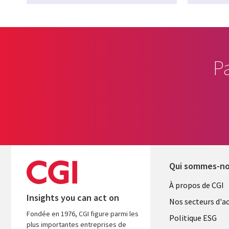
P
Qui sommes-n
Useful
À propos de CGI
Insights you can act on
links
Nos secteurs d'ac
Fondée en 1976, CGI figure parmi les
FRANCE
Politique ESG
plus importantes entreprises de