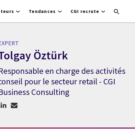
cteurs
Tendances
CGI recrute
EXPERT
Tolgay Öztürk
Responsable en charge des activités
Expert Tolgay Öztürk
conseil pour le secteur retail - CGI
Business Consulting