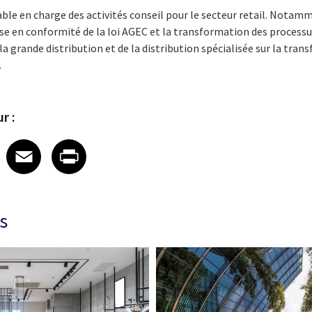
le en charge des activités conseil pour le secteur retail. Notamm
ise en conformité de la loi AGEC et la transformation des process
a grande distribution et de la distribution spécialisée sur la tra
.
r :
 on LinkedIn
icle on X
e article on Facebook
Share article on Email
Share article on Print
Facebook
Email
Print
s