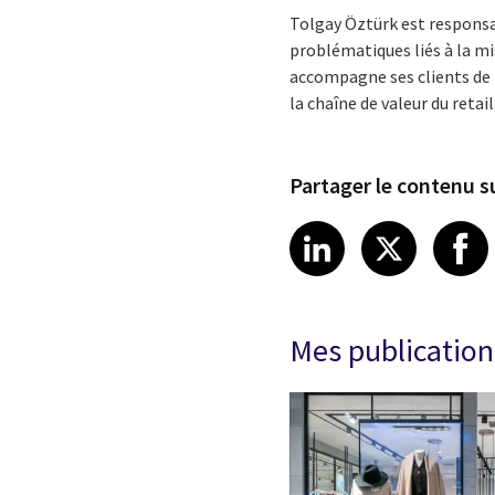
Tolgay Öztürk est responsab
problématiques liés à la m
accompagne ses clients de l
la chaîne de valeur du retail
Partager le contenu su
Share article
Share art
Shar
LinkedIn
X
Mes publication