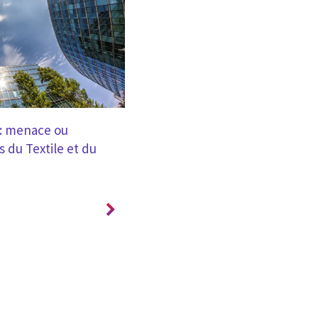
BLOG
 : menace ou
De l'indice de la réparabilité à l'
s du Textile et du
durabilité : un nouveau paradig
acteurs du Retail ?