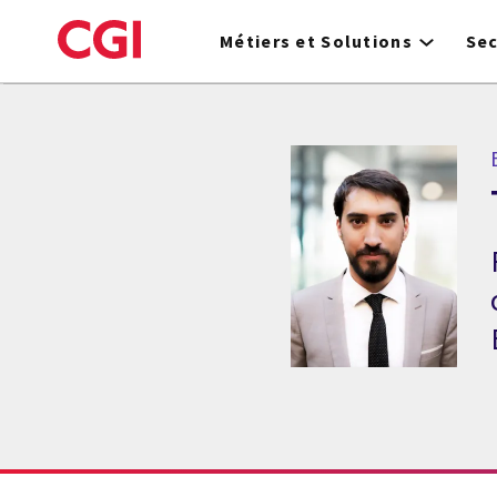
Skip
to
Métiers et Solutions
Se
main
content