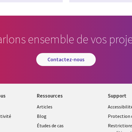
arlons ensemble de vos proje
contactez-nous
ous
Ressources
Support
Library
Legal
Articles
Accessibilit
Links
FRANC
tivité
Blog
Protection 
FRANCE
Études de cas
Restriction