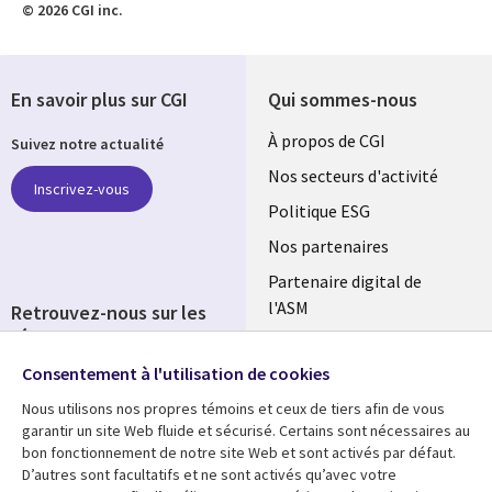
© 2026 CGI inc.
En savoir plus sur CGI
Qui sommes-nous
Useful
À propos de CGI
Suivez notre actualité
links
Nos secteurs d'activité
Inscrivez-vous
FRANCE
Politique ESG
Nos partenaires
Partenaire digital de
l'ASM
Retrouvez-nous sur les
réseaux
Salle de presse
Consentement à l'utilisation de cookies
Social
Fusions
Media
Nous utilisons nos propres témoins et ceux de tiers afin de vous
FRANCE
garantir un site Web fluide et sécurisé. Certains sont nécessaires au
bon fonctionnement de notre site Web et sont activés par défaut.
Ressources
Support
D’autres sont facultatifs et ne sont activés qu’avec votre