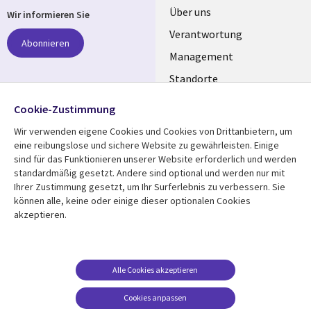
Useful
Über uns
Wir informieren Sie
links
Verantwortung
Abonnieren
GERMANY
Management
Standorte
Allianzen
Folgen Sie uns
Cookie-Zustimmung
Merger
Wir verwenden eigene Cookies und Cookies von Drittanbietern, um
Social
eine reibungslose und sichere Website zu gewährleisten. Einige
Media
sind für das Funktionieren unserer Website erforderlich und werden
GERMANY
standardmäßig gesetzt. Andere sind optional und werden nur mit
Ihrer Zustimmung gesetzt, um Ihr Surferlebnis zu verbessern. Sie
Mediathek
Rechtliches
können alle, keine oder einige dieser optionalen Cookies
akzeptieren.
Library
Legal
Aktuelles
Allgemeine
Geschäftsbedingungen
Links
GERMANY
Artikel
Beschwerden/Hinweise
GERMANY
Blogs
Alle Cookies akzeptieren
Compliance
Events
Cookies anpassen
Datenschutz
Podcasts