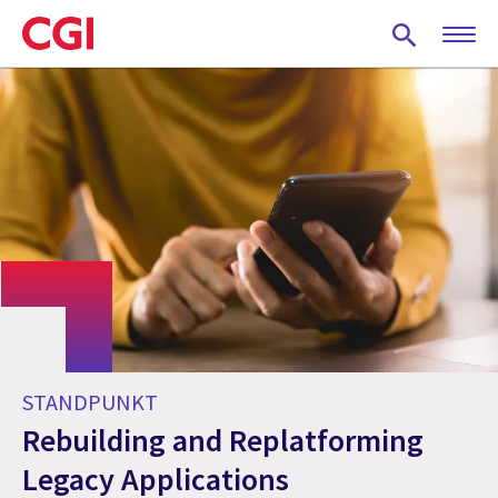
Skip
to
main
content
STANDPUNKT
Rebuilding and Replatforming
Legacy Applications