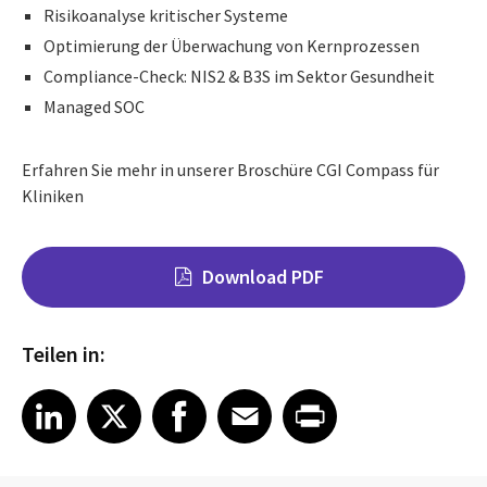
Risikoanalyse kritischer Systeme
Optimierung der Überwachung von Kernprozessen
Compliance-Check: NIS2 & B3S im Sektor Gesundheit
Managed SOC
Erfahren Sie mehr in unserer Broschüre CGI Compass für
Kliniken
Download PDF
Teilen in:
Share on LinkedIn
Share on X
Share on Facebook
Share on Email
Share on Print
LinkedIn
X
Facebook
Email
Print