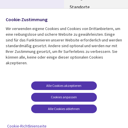
Standorte
Allianzen
Folgen Sie uns
Cookie-Zustimmung
Merger
Wir verwenden eigene Cookies und Cookies von Drittanbietern, um
Social
eine reibungslose und sichere Website zu gewährleisten. Einige
Media
sind für das Funktionieren unserer Website erforderlich und werden
GERMANY
standardmäßig gesetzt. Andere sind optional und werden nur mit
Ihrer Zustimmung gesetzt, um Ihr Surferlebnis zu verbessern. Sie
Mediathek
Rechtliches
können alle, keine oder einige dieser optionalen Cookies
akzeptieren.
Library
Legal
Aktuelles
Allgemeine
Geschäftsbedingungen
Links
GERMANY
Artikel
Beschwerden/Hinweise
GERMANY
Blogs
Alle Cookies akzeptieren
Compliance
Events
Cookies anpassen
Datenschutz
Podcasts
Impressum
Alle Cookies ablehnen
Presse
Cookie-Einstellungen
Standpunkt
Cookie-Richtlinienseite