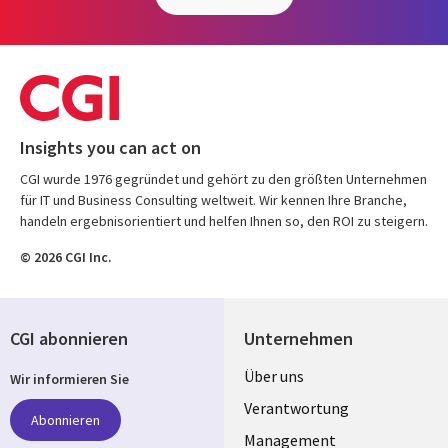
Insights you can act on
CGI wurde 1976 gegründet und gehört zu den größten Unternehmen
für IT und Business Consulting weltweit. Wir kennen Ihre Branche,
handeln ergebnisorientiert und helfen Ihnen so, den ROI zu steigern.
© 2026 CGI Inc.
CGI abonnieren
Unternehmen
Useful
Über uns
Wir informieren Sie
links
Verantwortung
Abonnieren
GERMANY
Management