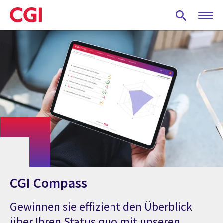
Skip
to
main
content
CGI Compass
Gewinnen sie effizient den Überblick
über Ihren Status quo mit unseren