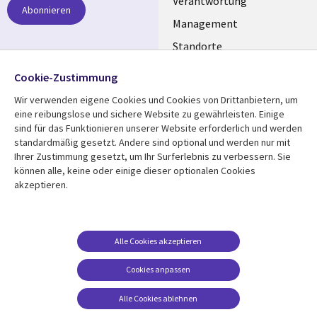
links
Verantwortung
Abonnieren
GERMANY
Management
Standorte
Allianzen
Folgen Sie uns
Cookie-Zustimmung
Merger
Wir verwenden eigene Cookies und Cookies von Drittanbietern, um
Social
eine reibungslose und sichere Website zu gewährleisten. Einige
Media
sind für das Funktionieren unserer Website erforderlich und werden
GERMANY
standardmäßig gesetzt. Andere sind optional und werden nur mit
Ihrer Zustimmung gesetzt, um Ihr Surferlebnis zu verbessern. Sie
Mediathek
Rechtliches
können alle, keine oder einige dieser optionalen Cookies
akzeptieren.
Library
Legal
Aktuelles
Allgemeine
Geschäftsbedingungen
Links
GERMANY
Artikel
Beschwerden/Hinweise
GERMANY
Blogs
Alle Cookies akzeptieren
Compliance
Events
Cookies anpassen
Datenschutz
Podcasts
Impressum
Alle Cookies ablehnen
Presse