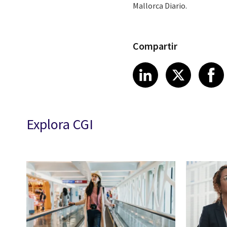
Mallorca Diario.
Compartir
Share article
Share art
Shar
LinkedIn
X
Explora CGI