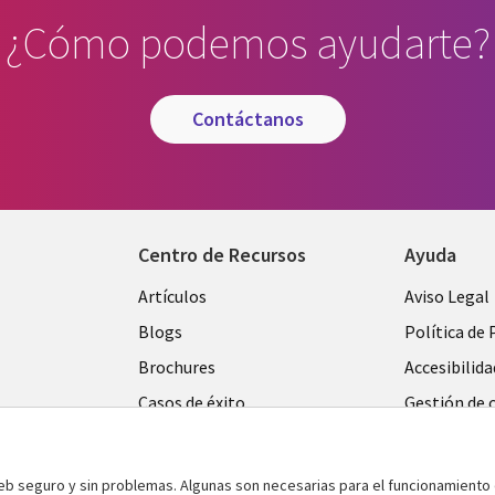
¿Cómo podemos ayudarte?
contáctanos
Centro de Recursos
Ayuda
Library
Legal
Artículos
Aviso Legal
Links
SPAIN
Blogs
Política de 
SPAIN
Brochures
Accesibilida
Casos de éxito
Gestión de 
Eventos
Noticias
web seguro y sin problemas. Algunas son necesarias para el funcionamiento 