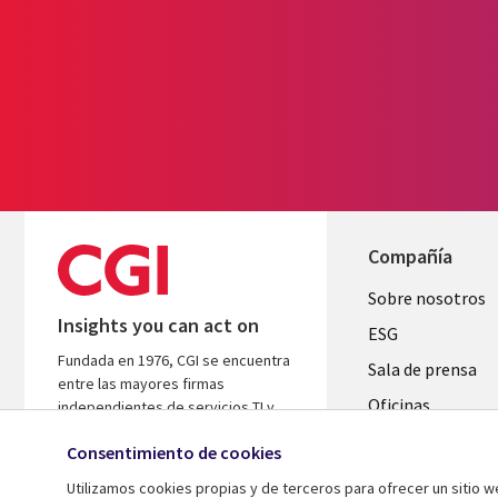
Compañía
Useful
Sobre nosotros
Insights you can act on
links
ESG
Fundada en 1976, CGI se encuentra
SPAIN
Sala de prensa
entre las mayores firmas
Oficinas
independientes de servicios TI y
consultoría de negocio del mundo.
Fusiones
Consentimiento de cookies
Nos basamos en conocimientos y
Inversores
resultados para ayudar a acelerar el
Utilizamos cookies propias y de terceros para ofrecer un sitio 