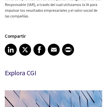
Responsable (IAR), a través del cual utilizamos la IA para
impulsar los resultados empresariales y el valor social de
las compañías.
Compartir
Share article on LinkedIn
Share article on X
Share article on Facebook
Share article on Email
Share article on Print
LinkedIn
X
Facebook
Email
Print
Explora CGI