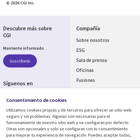
© 2026 CGI Inc.
Descubre más sobre
Compañía
CGI
Useful
Sobre nosotros
Mantente informado
links
ESG
SPAIN
Sala de prensa
Suscríbete
Oficinas
Fusiones
Síguenos en
Inversores
Social
Consentimiento de cookies
Media
SPAIN
Utilizamos cookies propias y de terceros para ofrecer un sitio web
seguro y sin problemas. Algunas son necesarias para el
Centro de Recursos
Ayuda
funcionamiento de nuestro sitio web y se configuran por defecto.
Otras son opcionales y solo se configuran con tu consentimiento
Library
Legal
Artículos
Aviso Legal
para mejorar tu experiencia de navegación. Puedes aceptar todas,