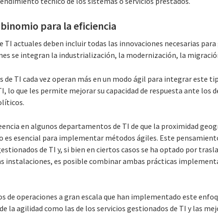
 rendimiento técnico de los sistemas o servicios prestados.
n binomio para la eficiencia
e TI actuales deben incluir todas las innovaciones necesarias para 
s se integran la industrialización, la modernización, la migración 
de TI cada vez operan más en un modo ágil para integrar este tip
I, lo que les permite mejorar su capacidad de respuesta ante los 
líticos.
reencia en algunos departamentos de TI de que la proximidad geogr
ocio es esencial para implementar métodos ágiles. Este pensamient
gestionados de TI y, si bien en ciertos casos se ha optado por tras
as instalaciones, es posible combinar ambas prácticas implement
s de operaciones a gran escala que han implementado este enfoqu
de la agilidad como las de los servicios gestionados de TI y las me