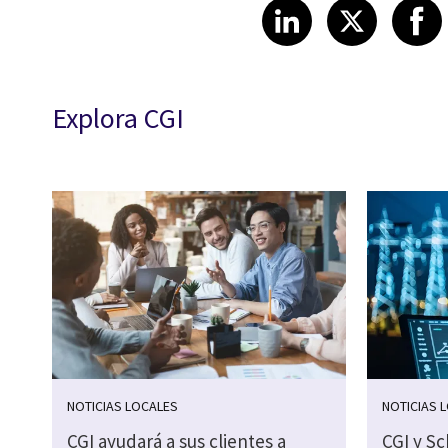
Share article
Share art
Shar
LinkedIn
X
Explora CGI
NOTICIAS LOCALES
NOTICIAS 
CGI ayudará a sus clientes a
CGI y Sc