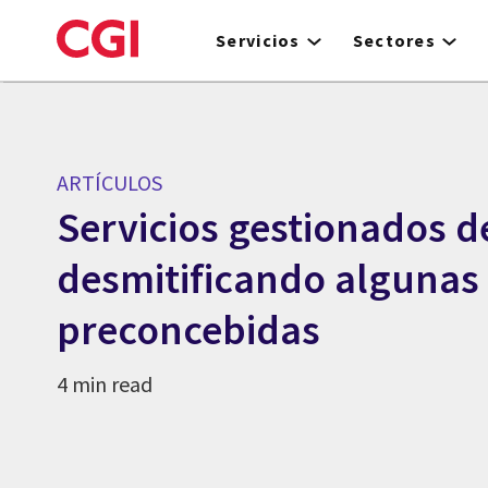
Skip
to
Servicios
Sectores
main
content
ARTÍCULOS
Servicios gestionados de
desmitificando algunas
preconcebidas
4 min read