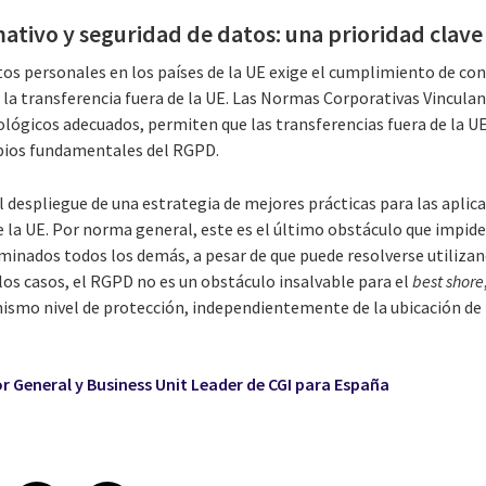
tivo y seguridad de datos: una prioridad clave
tos personales en los países de la UE exige el cumplimiento de co
 la transferencia fuera de la UE. Las Normas Corporativas Vinculan
ológicos adecuados, permiten que las transferencias fuera de la 
ipios fundamentales del RGPD.
l despliegue de una estrategia de mejores prácticas para las apli
e la UE. Por norma general, este es el último obstáculo que impid
iminados todos los demás, a pesar de que puede resolverse utiliz
los casos, el RGPD no es un obstáculo insalvable para el
best shore
mismo nivel de protección, independientemente de la ubicación de 
r General y Business Unit Leader de CGI para España