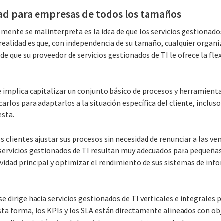
idad para empresas de todos los tamaños
ente se malinterpreta es la idea de que los servicios gestionados
realidad es que, con independencia de su tamaño, cualquier organi
a de que su proveedor de servicios gestionados de TI le ofrece la fle
le implica capitalizar un conjunto básico de procesos y herramienta
arlos para adaptarlos a la situación específica del cliente, inclus
esta.
s clientes ajustar sus procesos sin necesidad de renunciar a las ve
s servicios gestionados de TI resultan muy adecuados para pequeñ
ividad principal y optimizar el rendimiento de sus sistemas de in
e dirige hacia servicios gestionados de TI verticales e integrales p
esta forma, los KPIs y los SLA están directamente alineados con o