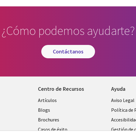
¿Cómo podemos ayudarte?
contáctanos
Centro de Recursos
Ayuda
Library
Legal
Artículos
Aviso Legal
Links
SPAIN
Blogs
Política de 
SPAIN
Brochures
Accesibilida
Casos de éxito
Gestión de 