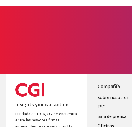
Compañía
Useful
Sobre nosotros
Insights you can act on
links
ESG
Fundada en 1976, CGI se encuentra
SPAIN
Sala de prensa
entre las mayores firmas
Oficinas
independientes de servicios TI y