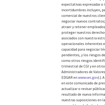
expectativas expresadas o i
incertidumbres incluyen, pe
comercial de nuestros clien
negociar nuevos contratos;
atraer y retener empleados 
proteger nuestros derechos
asociados con nuestra estra
operacionales inherentes e
capacidad para negociar té
pendientes, y los riesgos de
como otros riesgos identif
trimestral de CGI y en otr
Administradores de Valore
EDGAR en
www.sec.gov
).).
en este comunicado de prens
actualizar o revisar públi
resultado de nueva informac
nuestras suposiciones en l