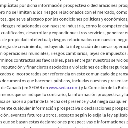
mplícitas por dicha información prospectiva o declaraciones prosp
ro no se limitan a: los riesgos relacionados con el mercado, como e
tes, que se ve afectado por las condiciones políticas y económicas
 riesgos relacionados con nuestra industria, como la competencia
cualificados, desarrollar y expandir nuestros servicios, penetrar
 de propiedad intelectual; riesgos relacionados con nuestro nego
tegia de crecimiento, incluyendo la integración de nuevas operaci
n operaciones mundiales, riesgos cambiarios, leyes de impuestos 
rminos contractuales favorables, para entregar nuestros servicios
 reputación y financieros asociados a violaciones de ciberseguridad
icados o incorporados por referencia en este comunicado de prens
os documentos que hacemos públicos, incluidas nuestras presentac
s de Canadá (en SEDAR en
www.sedar.com
) y la Comisión de la Bols
 A menos que se indique lo contrario, la información prospectiva y 
a se hacen a partir de la fecha del presente y CGI niega cualquier
camente cualquier información prospectiva o declaraciones prospec
ión, eventos futuros u otros, excepto según lo exija la ley aplicab
as que se basan estas declaraciones prospectivas e informaciones 