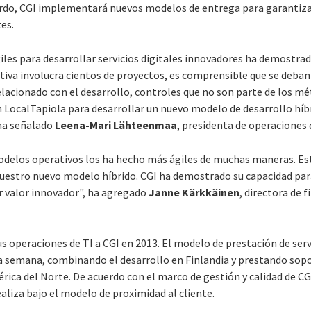
rdo, CGI implementará nuevos modelos de entrega para garantiza
es.
les para desarrollar servicios digitales innovadores ha demostrado
tiva involucra cientos de proyectos, es comprensible que se deba
elacionado con el desarrollo, controles que no son parte de los mé
 LocalTapiola para desarrollar un nuevo modelo de desarrollo híbr
 ha señalado
Leena-Mari Lähteenmaa
, presidenta de operaciones 
odelos operativos los ha hecho más ágiles de muchas maneras. Es
nuestro nuevo modelo híbrido. CGI ha demostrado su capacidad para
ar valor innovador", ha agregado
Janne Kärkkäinen
, directora de 
s operaciones de TI a CGI en 2013. El modelo de prestación de servi
e la semana, combinando el desarrollo en Finlandia y prestando so
érica del Norte. De acuerdo con el marco de gestión y calidad de CGI
ealiza bajo el modelo de proximidad al cliente.