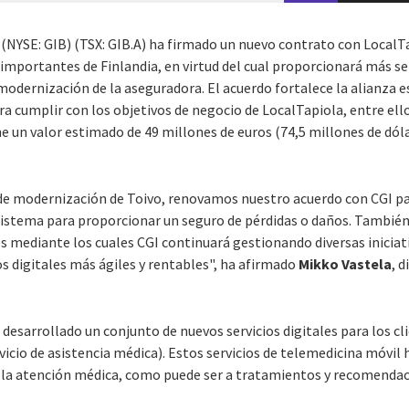
 (NYSE: GIB) (TSX: GIB.A) ha firmado un nuevo contrato con LocalTa
mportantes de Finlandia, en virtud del cual proporcionará más ser
odernización de la aseguradora. El acuerdo fortalece la alianza e
 cumplir con los objetivos de negocio de LocalTapiola, entre ello
ene un valor estimado de 49 millones de euros (74,5 millones de dól
e modernización de Toivo, renovamos nuestro acuerdo con CGI pa
o sistema para proporcionar un seguro de pérdidas o daños. Tambi
mediante los cuales CGI continuará gestionando diversas iniciativ
s digitales más ágiles y rentables", ha afirmado
Mikko Vastela
, d
 desarrollado un conjunto de nuevos servicios digitales para los cl
icio de asistencia médica). Estos servicios de telemedicina móvil h
a la atención médica, como puede ser a tratamientos y recomenda