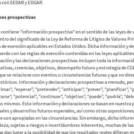
an con SEDAR y EDGAR.
nes prospectivas
contiene "información prospectiva" en el sentido de las leyes de 
ntro del significado de la Ley de Reforma de Litigios de Valores P
s de exención aplicables en Estados Unidos. Dicha información y d
cuerdo con las reglas de exención contenidas en las leyes aplicable
ción y las declaraciones prospectivas incluyen toda la informació
ativas, creencias, objetivos, desempeño futuro y estrategia de CGI
que se relacione con eventos o circunstancias futuras y que no di
istóricos. Información y declaraciones prospectivas a menudo, pe
mar", "esperar", "pretender", "anticipar", "prever", "planificar", "
arse", "potencial", "continuar", "objetivo", "puede", "podría", "deb
 los mismos. Esta información y declaraciones se basan en nuestra
tuales y desarrollos futuros esperados, así como otras suposicion
e son apropiadas en las circunstancias. Sin embargo, dicha inform
leza, sujetas a riesgos e incertidumbres inherentes, muchas de las
e dan lugar a la posibilidad de que los resultados reales difieran