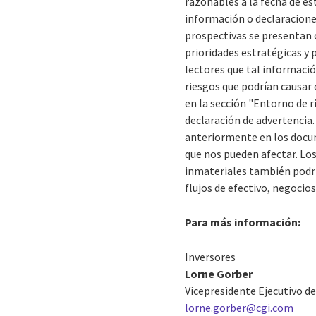
razonables a la fecha de es
información o declaraciones
prospectivas se presentan c
prioridades estratégicas y 
lectores que tal informaci
riesgos que podrían causar 
en la sección "Entorno de r
declaración de advertencia
anteriormente en los docum
que nos pueden afectar. Lo
inmateriales también podrí
flujos de efectivo, negocio
Para más información:
Inversores
Lorne Gorber
Vicepresidente Ejecutivo d
lorne.gorber@cgi.com