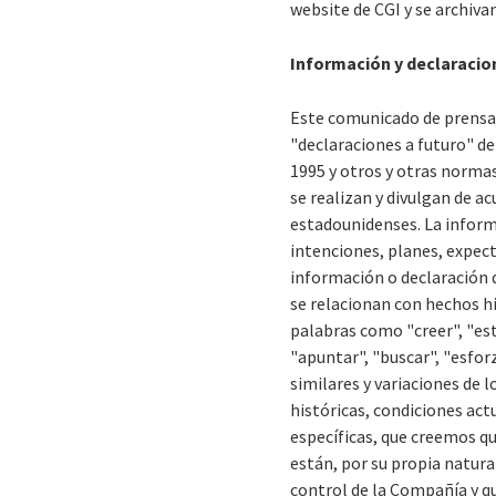
website de CGI y se archiv
Información y declaracio
Este comunicado de prensa 
"declaraciones a futuro" de
1995 y otros y otras norma
se realizan y divulgan de a
estadounidenses. La informa
intenciones, planes, expect
información o declaración 
se relacionan con hechos h
palabras como "creer", "esti
"apuntar", "buscar", "esforz
similares y variaciones de
históricas, condiciones ac
específicas, que creemos qu
están, por su propia natura
control de la Compañía y qu