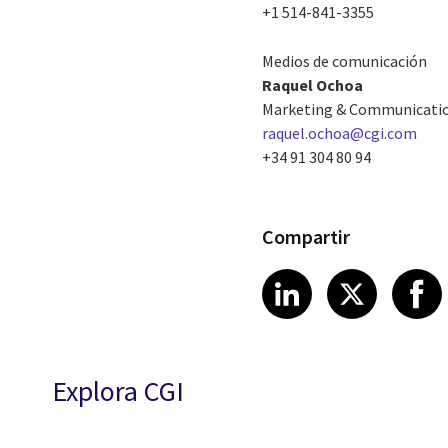
+1 514-841-3355
Medios de comunicación
Raquel Ochoa
Marketing & Communicatio
raquel.ochoa@cgi.com
+34 91 304 80 94
Compartir
Share article
Share art
Shar
LinkedIn
X
Explora CGI