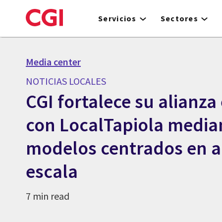
Skip
to
Servicios
Sectores
main
content
Media center
NOTICIAS LOCALES
CGI fortalece su alianza
con LocalTapiola media
modelos centrados en a
escala
7 min read