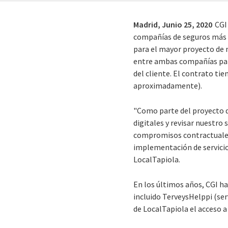
Madrid,
Junio 25, 2020
CGI
compañías de seguros más i
para el mayor proyecto de m
entre ambas compañías para
del cliente. El contrato ti
aproximadamente).
"Como parte del proyecto d
digitales y revisar nuestr
compromisos contractuales 
implementación de servicio
LocalTapiola.
En los últimos años, CGI ha
incluido TerveysHelppi (serv
de LocalTapiola el acceso 