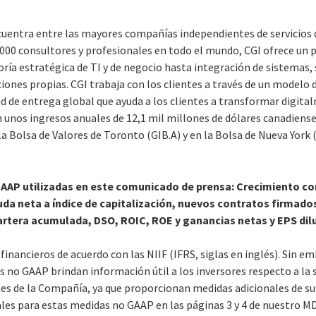
cuentra entre las mayores compañías independientes de servicios d
000 consultores y profesionales en todo el mundo, CGI ofrece un 
ría estratégica de TI y de negocio hasta integración de sistemas, 
iones propias. CGI trabaja con los clientes a través de un modelo d
de entrega global que ayuda a los clientes a transformar digita
n unos ingresos anuales de 12,1 mil millones de dólares canadienses
la Bolsa de Valores de Toronto (GIB.A) y en la Bolsa de Nueva York 
GAAP utilizadas en este comunicado de prensa: Crecimiento co
da neta a índice de capitalización, nuevos contratos firmados
artera acumulada, DSO, ROIC, ROE y ganancias netas y EPS dil
financieros de acuerdo con las NIIF (IFRS, siglas en inglés). Sin em
 no GAAP brindan información útil a los inversores respecto a la s
nes de la Compañía, ya que proporcionan medidas adicionales de su
les para estas medidas no GAAP en las páginas 3 y 4 de nuestro MD