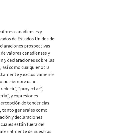
valores canadienses y
rivados de Estados Unidos de
eclaraciones prospectivas
s de valores canadienses y
n y declaraciones sobre las
, así como cualquier otra
rectamente y exclusivamente
ro no siempre usan
predecir", "proyectar",
ería", y expresiones
 percepción de tendencias
es, tanto generales como
ación y declaraciones
 cuales están fuera del
 materialmente de nuestras