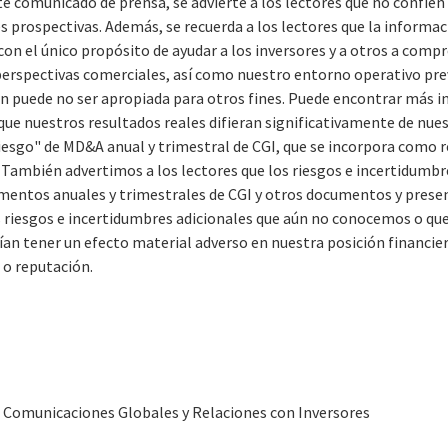
te comunicado de prensa, se advierte a los lectores que no confíe
 prospectivas. Además, se recuerda a los lectores que la informac
on el único propósito de ayudar a los inversores y a otros a comp
perspectivas comerciales, así como nuestro entorno operativo previ
ón puede no ser apropiada para otros fines. Puede encontrar más 
que nuestros resultados reales difieran significativamente de nue
iesgo" de MD&A anual y trimestral de CGI, que se incorpora como r
. También advertimos a los lectores que los riesgos e incertidum
entos anuales y trimestrales de CGI y otros documentos y presen
s riesgos e incertidumbres adicionales que aún no conocemos o q
an tener un efecto material adverso en nuestra posición financier
s o reputación.
e Comunicaciones Globales y Relaciones con Inversores