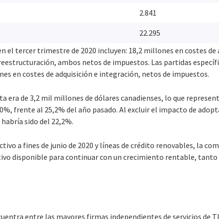
2.841
22.295
en el tercer trimestre de 2020 incluyen: 18,2 millones en costes de 
reestructuración, ambos netos de impuestos. Las partidas específi
ones en costes de adquisición e integración, netos de impuestos.
neta era de 3,2 mil millones de dólares canadienses, lo que represen
0%, frente al 25,2% del año pasado. Al excluir el impacto de adoptar
 habría sido del 22,2%.
ctivo a fines de junio de 2020 y líneas de crédito renovables, la c
ctivo disponible para continuar con un crecimiento rentable, tan
uentra entre las mayores firmas independientes de servicios de TI