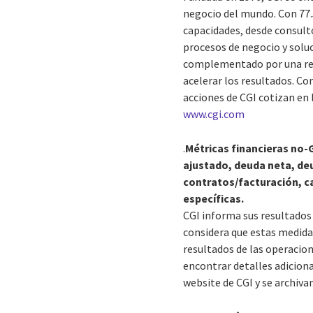
negocio del mundo. Con 77.
capacidades, desde consulto
procesos de negocio y soluc
complementado por una red 
acelerar los resultados. Co
acciones de CGI cotizan en 
www.cgi.com
.
Métricas financieras no-
ajustado, deuda neta, deu
contratos/facturación, c
específicas.
CGI informa sus resultados 
considera que estas medidas
resultados de las operacio
encontrar detalles adiciona
website de CGI y se archiv