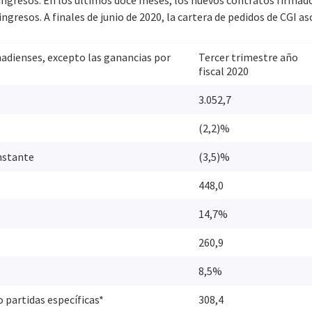
 ingresos. En los últimos doce meses, los nuevos contratos firma
ingresos. A finales de junio de 2020, la cartera de pedidos de CGI a
nadienses, excepto las ganancias por
Tercer trimestre año
fiscal 2020
3.052,7
(2,2)%
nstante
(3,5)%
448,0
14,7%
260,9
8,5%
 partidas específicas*
308,4