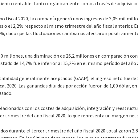
imiento rentable, tanto orgánicamente como a través de adquisicio
año fiscal 2020, la compañía generó unos ingresos de 3,05 mil mill
es o el 2,2% respecto al mismo trimestre del año fiscal anterior.
5%, dado que las fluctuaciones cambiarias afectaron positivamente
,0 millones, una disminución de 26,2 millones en comparación con e
stado de 14,7% fue inferior al 15,2% en el mismo período del año 
ntabilidad generalmente aceptados (GAAP), el ingreso neto fue de 
scal 2020. Las ganancias diluidas por acción fueron de 1,00 dólar, e
asado.
lacionados con los costes de adquisición, integración y reestructu
cer trimestre del año fiscal 2020, lo que representa un margen net
os durante el tercer trimestre del año fiscal 2020 totalizaron 2,8