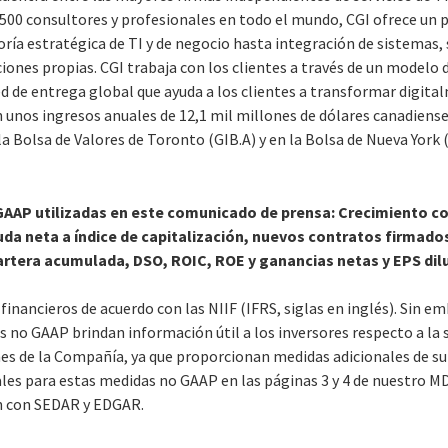
500 consultores y profesionales en todo el mundo, CGI ofrece un 
ría estratégica de TI y de negocio hasta integración de sistemas, 
iones propias. CGI trabaja con los clientes a través de un modelo d
de entrega global que ayuda a los clientes a transformar digita
n unos ingresos anuales de 12,1 mil millones de dólares canadienses
la Bolsa de Valores de Toronto (GIB.A) y en la Bolsa de Nueva York 
GAAP utilizadas en este comunicado de prensa: Crecimiento co
da neta a índice de capitalización, nuevos contratos firmados
artera acumulada, DSO, ROIC, ROE y ganancias netas y EPS dil
financieros de acuerdo con las NIIF (IFRS, siglas en inglés). Sin em
 no GAAP brindan información útil a los inversores respecto a la s
nes de la Compañía, ya que proporcionan medidas adicionales de su
les para estas medidas no GAAP en las páginas 3 y 4 de nuestro MD
an con SEDAR y EDGAR.