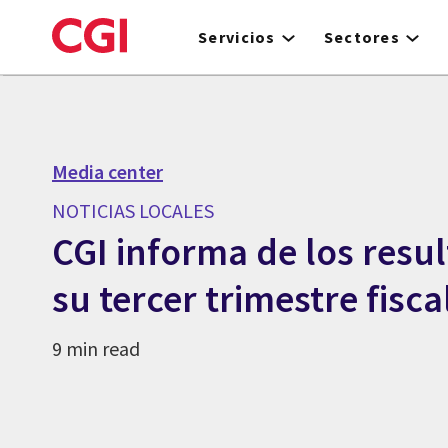
Skip
to
Servicios
Sectores
main
content
Media center
NOTICIAS LOCALES
CGI informa de los resu
su tercer trimestre fisc
9 min read