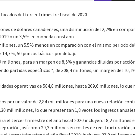
tacados del tercer trimestre fiscal de 2020
llones de dólares canadienses, una disminución del 2,2% en compa
l 2019 o un 3,5% en moneda constante.
millones, un 5.5% menos en comparación con el mismo periodo de
 14,7%, 50 puntos básicos por debajo.
 millones, para un margen de 8,5% y ganancias diluidas por acción
ndo partidas específicas *, de 308,4 millones, un margen del 10,1%
ividades operativas de 584,8 millones, hasta 209,6 millones, lo que
os por un valor de 2,84 mil millones para una nueva relación cont
,30 mil millones, lo que representan 1,8 veces los ingresos anuales
ara el tercer trimestre del año fiscal 2020 incluyen: 18,2 millones
integración, así como 29,3 millones en costes de reestructuración
a el tercer trimestre del año fiscal 2019: incluyen: 27,9 millones 