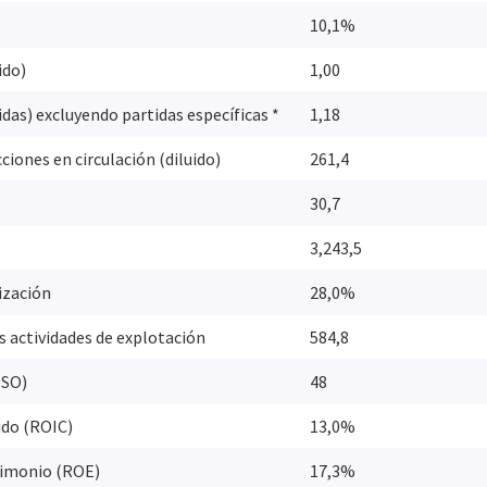
10,1%
ido)
1,00
idas) excluyendo partidas específicas *
1,18
iones en circulación (diluido)
261,4
30,7
3,243,5
ización
28,0%
s actividades de explotación
584,8
DSO)
48
ido (ROIC)
13,0%
rimonio (ROE)
17,3%