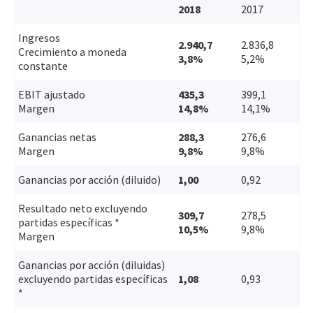
2018
2017
Ingresos
2.940,7
2.836,8
Crecimiento a moneda
3,8%
5,2%
constante
EBIT ajustado
435,3
399,1
Margen
14,8%
14,1%
Ganancias netas
288,3
276,6
Margen
9,8%
9,8%
Ganancias por acción (diluido)
1,00
0,92
Resultado neto excluyendo
309,7
278,5
partidas específicas *
10,5%
9,8%
Margen
Ganancias por acción (diluidas)
excluyendo partidas específicas
1,08
0,93
*