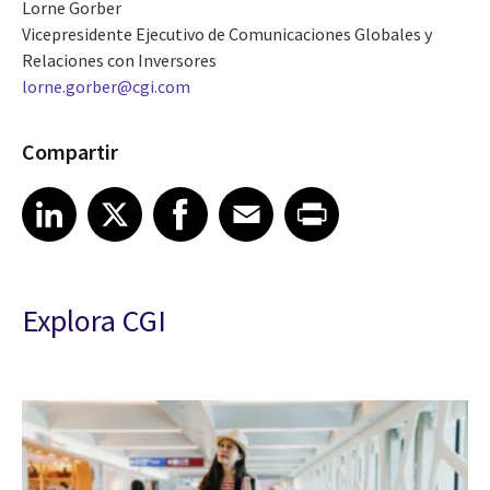
Lorne Gorber
Vicepresidente Ejecutivo de Comunicaciones Globales y
Relaciones con Inversores
lorne.gorber@cgi.com
Compartir
Share article on LinkedIn
Share article on X
Share article on Facebook
Share article on Email
Share article on Print
LinkedIn
X
Facebook
Email
Print
Explora CGI