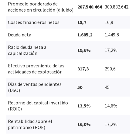
Promedio ponderado de
287.540.464
300.832.642
acciones en circulación (diluido)
Costes financieros netos
18,7
16,9
Deuda neta
1.685,2
1.449,8
Ratio deuda neta a
19,6%
17,2%
capitalización
Efectivo proveniente de las
317,3
290,6
actividades de explotación
Días de ventas pendientes
50
45
(DSO)
Retorno del capital invertido
13,5%
14,6%
(ROIC)
Rentabilidad sobre el
16,0%
17,2%
patrimonio (ROE)