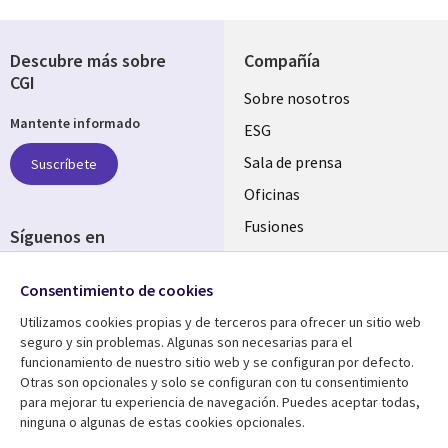
Descubre más sobre
Compañía
CGI
Useful
Sobre nosotros
Mantente informado
links
ESG
SPAIN
Sala de prensa
Suscríbete
Oficinas
Fusiones
Síguenos en
Inversores
Social
Consentimiento de cookies
Media
SPAIN
Utilizamos cookies propias y de terceros para ofrecer un sitio web
seguro y sin problemas. Algunas son necesarias para el
Centro de Recursos
Ayuda
funcionamiento de nuestro sitio web y se configuran por defecto.
Otras son opcionales y solo se configuran con tu consentimiento
Library
Legal
Artículos
Aviso Legal
para mejorar tu experiencia de navegación. Puedes aceptar todas,
ninguna o algunas de estas cookies opcionales.
Links
SPAIN
Blogs
Política de Privacidad