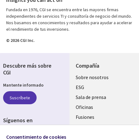
Fundada en 1976, CGI se encuentra entre las mayores firmas
independientes de servicios TI y consultoría de negocio del mundo.
Nos basamos en conocimientos y resultados para ayudar a acelerar
el rendimiento de tus inversiones.
© 2026 CGI Inc.
Descubre más sobre
Compañía
CGI
Useful
Sobre nosotros
Mantente informado
links
ESG
SPAIN
Sala de prensa
Suscríbete
Oficinas
Fusiones
Síguenos en
Inversores
Social
Consentimiento de cookies
Media