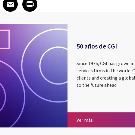
 on LinkedIn
icle on X
e article on Facebook
Share article on Email
Share article on Print
Facebook
Email
Print
50 años de CGI
Since 1976, CGI has grown in
services firms in the world. 
clients and creating a globa
to the future ahead.
50 años de CGI
Ver más