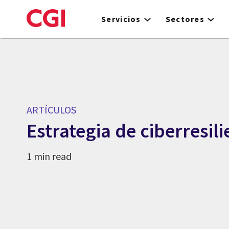
Skip
to
Servicios
Sectores
main
content
ARTÍCULOS
Estrategia de ciberresili
1 min read