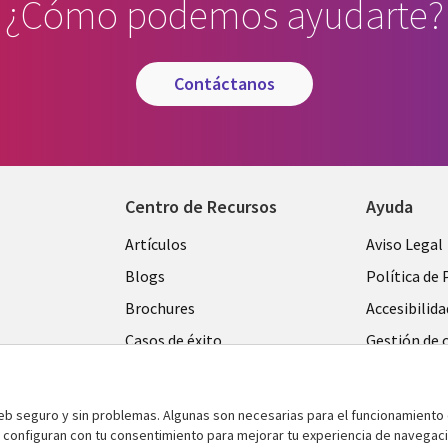
¿Cómo podemos ayudarte?
contáctanos
Centro de Recursos
Ayuda
Library
Legal
Artículos
Aviso Legal
Links
SPAIN
Blogs
Política de 
SPAIN
Brochures
Accesibilida
Casos de éxito
Gestión de 
Eventos
Noticias
web seguro y sin problemas. Algunas son necesarias para el funcionamiento 
e configuran con tu consentimiento para mejorar tu experiencia de navegac
Puntos de vista