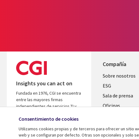
Compañía
Useful
Sobre nosotros
Insights you can act on
links
ESG
Fundada en 1976, CGI se encuentra
SPAIN
Sala de prensa
entre las mayores firmas
Oficinas
independientes de servicios TI y
consultoría de negocio del mundo.
Fusiones
Consentimiento de cookies
Nos basamos en conocimientos y
Inversores
resultados para ayudar a acelerar el
Utilizamos cookies propias y de terceros para ofrecer un sitio 
rendimiento de tus inversiones.
web y se configuran por defecto. Otras son opcionales y solo s