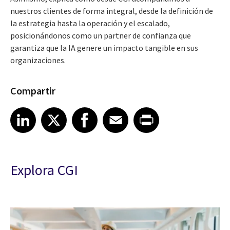
nuestros clientes de forma integral, desde la definición de
la estrategia hasta la operación y el escalado,
posicionándonos como un partner de confianza que
garantiza que la IA genere un impacto tangible en sus
organizaciones.
Compartir
Share article on LinkedIn
Share article on X
Share article on Facebook
Share article on Email
Share article on Print
LinkedIn
X
Facebook
Email
Print
Explora CGI