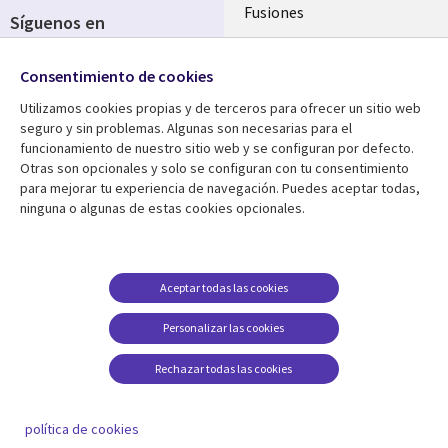
Fusiones
Síguenos en
Inversores
Social
Consentimiento de cookies
Media
SPAIN
Utilizamos cookies propias y de terceros para ofrecer un sitio web
seguro y sin problemas. Algunas son necesarias para el
Centro de Recursos
Ayuda
funcionamiento de nuestro sitio web y se configuran por defecto.
Otras son opcionales y solo se configuran con tu consentimiento
Library
Legal
Artículos
Aviso Legal
para mejorar tu experiencia de navegación. Puedes aceptar todas,
ninguna o algunas de estas cookies opcionales.
Links
SPAIN
Blogs
Política de Privacidad
SPAIN
Brochures
Accesibilidad
Casos de éxito
Gestión de cookies
Aceptar todas las cookies
Eventos
Personalizar las cookies
Noticias
Rechazar todas las cookies
Puntos de vista
Ver más
política de cookies