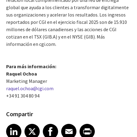
relación local complementado por una red de entrega
global que ayuda a los clientes a transformar digitalmente
sus organizaciones y acelerar los resultados. Los ingresos
reportados por CGI en el ejercicio fiscal 2025 son de 15.910
millones de dólares canadienses y las acciones de CGI
cotizan en el TSX (GIB.A) y en el NYSE (GIB). Más
información en cgi.com.
Para más información:
Raquel Ochoa
Marketing Manager
raquel.ochoa@cgi.com
+34 91 304 80 94
Compartir
Share article on LinkedIn
Share article on X
Share article on Facebook
Share article on Email
Share article on Print
LinkedIn
X
Facebook
Email
Print