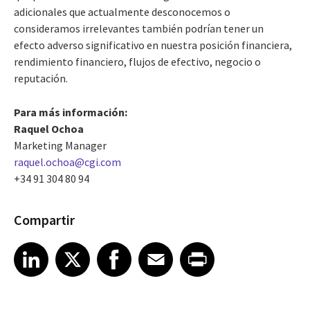
adicionales que actualmente desconocemos o
consideramos irrelevantes también podrían tener un
efecto adverso significativo en nuestra posición financiera,
rendimiento financiero, flujos de efectivo, negocio o
reputación.
Para más información:
Raquel Ochoa
Marketing Manager
raquel.ochoa@cgi.com
+34 91 304 80 94
Compartir
Share article on LinkedIn
Share article on X
Share article on Facebook
Share article on Email
Share article on Print
LinkedIn
X
Facebook
Email
Print