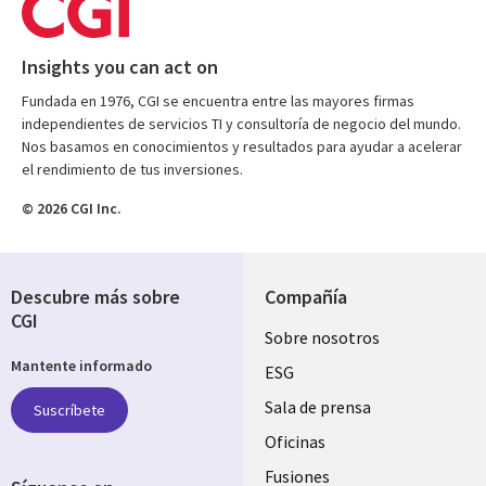
Insights you can act on
Fundada en 1976, CGI se encuentra entre las mayores firmas
independientes de servicios TI y consultoría de negocio del mundo.
Nos basamos en conocimientos y resultados para ayudar a acelerar
el rendimiento de tus inversiones.
© 2026 CGI Inc.
Descubre más sobre
Compañía
CGI
Useful
Sobre nosotros
Mantente informado
links
ESG
SPAIN
Sala de prensa
Suscríbete
Oficinas
Fusiones