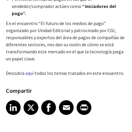
vendedor/comprador actúen como
“iniciadores del
pago”.
En el encuentro “El futuro de los medios de pago”
organizado por Unidad Editorial y patrocinado por CGI,
responsables y expertos del área de pagos de compañías de
diferentes sectores, nos dan su visión de cómo se está
transformando este mercado en el que la tecnología juega
un papel clave.
Descubra
aquí
todos los temas tratados en este encuentro.
Compartir
Share article on LinkedIn
Share article on X
Share article on Facebook
Share article on Email
Share article on Print
LinkedIn
X
Facebook
Email
Print