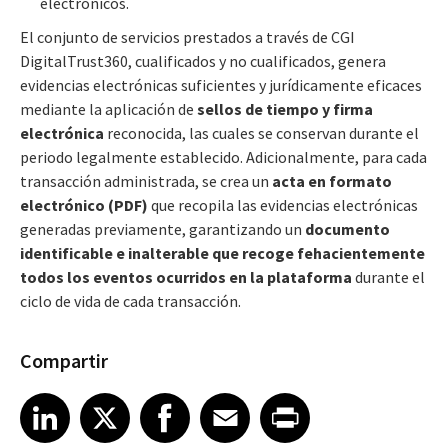
electrónicos.
El conjunto de servicios prestados a través de CGI
DigitalTrust360, cualificados y no cualificados, genera
evidencias electrónicas suficientes y jurídicamente eficaces
mediante la aplicación de
sellos de tiempo y firma
electrónica
reconocida, las cuales se conservan durante el
periodo legalmente establecido. Adicionalmente, para cada
transacción administrada, se crea un
acta en formato
electrónico (PDF)
que recopila las evidencias electrónicas
generadas previamente, garantizando un
documento
identificable e inalterable que recoge fehacientemente
todos los eventos ocurridos en la plataforma
durante el
ciclo de vida de cada transacción.
Compartir
Share article on LinkedIn
Share article on X
Share article on Facebook
Share article on Email
Share article on Print
LinkedIn
X
Facebook
Email
Print