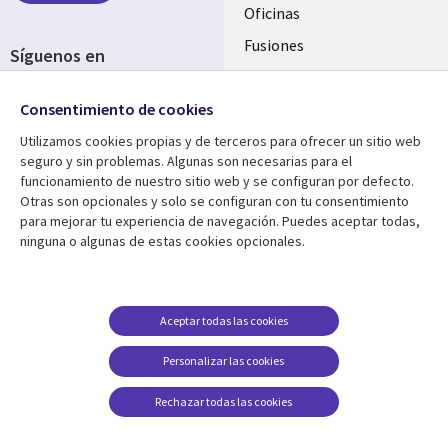
Oficinas
Fusiones
Síguenos en
Inversores
Social
Consentimiento de cookies
Media
SPAIN
Utilizamos cookies propias y de terceros para ofrecer un sitio web
seguro y sin problemas. Algunas son necesarias para el
Centro de Recursos
Ayuda
funcionamiento de nuestro sitio web y se configuran por defecto.
Otras son opcionales y solo se configuran con tu consentimiento
Library
Legal
Artículos
Aviso Legal
para mejorar tu experiencia de navegación. Puedes aceptar todas,
ninguna o algunas de estas cookies opcionales.
Links
SPAIN
Blogs
Política de Privacidad
SPAIN
Brochures
Accesibilidad
Casos de éxito
Gestión de cookies
Aceptar todas las cookies
Eventos
Personalizar las cookies
Noticias
Rechazar todas las cookies
Puntos de vista
Ver más