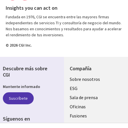
Insights you can act on
Fundada en 1976, CGI se encuentra entre las mayores firmas
independientes de servicios TI y consultoría de negocio del mundo.
Nos basamos en conocimientos y resultados para ayudar a acelerar
el rendimiento de tus inversiones.
© 2026 CGI Inc.
Descubre más sobre
Compañía
CGI
Useful
Sobre nosotros
Mantente informado
links
ESG
SPAIN
Sala de prensa
Suscríbete
Oficinas
Fusiones
Síguenos en
Inversores