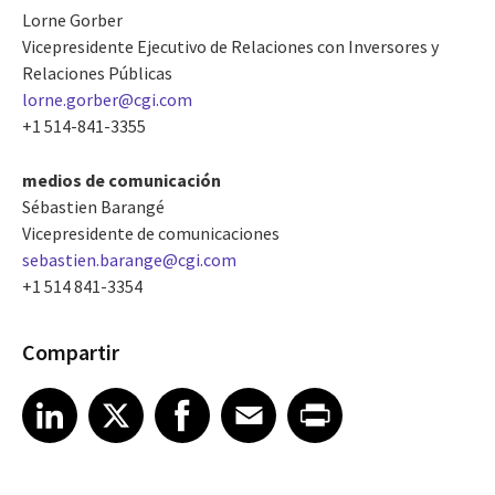
Lorne Gorber
Vicepresidente Ejecutivo de Relaciones con Inversores y
Relaciones Públicas
lorne.gorber@cgi.com
+1 514-841-3355
medios de comunicación
Sébastien Barangé
Vicepresidente de comunicaciones
sebastien.barange@cgi.com
+1 514 841-3354
Compartir
Share article on LinkedIn
Share article on X
Share article on Facebook
Share article on Email
Share article on Print
LinkedIn
X
Facebook
Email
Print