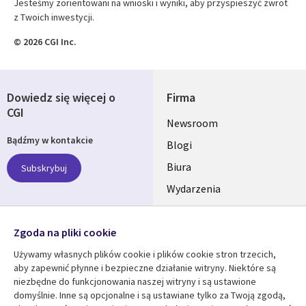
Jesteśmy zorientowani na wnioski i wyniki, aby przyspieszyć zwrot
z Twoich inwestycji.
© 2026 CGI Inc.
Dowiedz się więcej o
Firma
CGI
Useful
Newsroom
Bądźmy w kontakcie
links
Blogi
SECTIONS
Biura
Subskrybuj
Wydarzenia
POLSKA
Nasze profile
Zgoda na pliki cookie
Social
Używamy własnych plików cookie i plików cookie stron trzecich,
Media
aby zapewnić płynne i bezpieczne działanie witryny. Niektóre są
SECTIONS
niezbędne do funkcjonowania naszej witryny i są ustawione
POLSKA
domyślnie. Inne są opcjonalne i są ustawiane tylko za Twoją zgodą,
Centrum zasobów
Pomoc