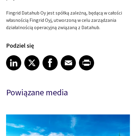
Fingrid Datahub Oy jest spółką zależną, będącą w całości
własnością Fingrid Oyj, utworzoną w celu zarządzania
działalnością operacyjną związaną z Datahub.
Podziel się
Share article on LinkedIn
Share article on X
Share article on Facebook
Share article on Email
Share article on Print
LinkedIn
X
Facebook
Email
Print
Powiązane media