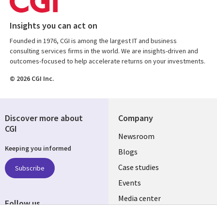
Insights you can act on
Founded in 1976, CGI is among the largest IT and business
consulting services firms in the world. We are insights-driven and
outcomes-focused to help accelerate returns on your investments.
© 2026 CGI Inc.
Discover more about
Company
CGI
Useful
Newsroom
Keeping you informed
links
Blogs
SECTIONS
Case studies
Subscribe
Events
EN
Media center
Follow us