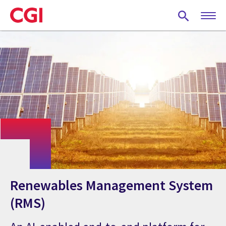
Skip
to
main
content
Renewables Management System
(RMS)