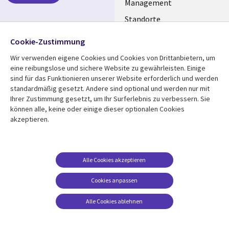
GERMANY
Management
Standorte
Allianzen
Folgen Sie uns
Cookie-Zustimmung
Merger
Wir verwenden eigene Cookies und Cookies von Drittanbietern, um
Social
eine reibungslose und sichere Website zu gewährleisten. Einige
Media
sind für das Funktionieren unserer Website erforderlich und werden
GERMANY
standardmäßig gesetzt. Andere sind optional und werden nur mit
Ihrer Zustimmung gesetzt, um Ihr Surferlebnis zu verbessern. Sie
Mediathek
Rechtliches
können alle, keine oder einige dieser optionalen Cookies
akzeptieren.
Library
Legal
Aktuelles
Allgemeine
Geschäftsbedingungen
Links
GERMANY
Artikel
Beschwerden/Hinweise
GERMANY
Blogs
Alle Cookies akzeptieren
Compliance
Events
Cookies anpassen
Datenschutz
Podcasts
Impressum
Alle Cookies ablehnen
Presse
Cookie-Einstellungen
Standpunkt