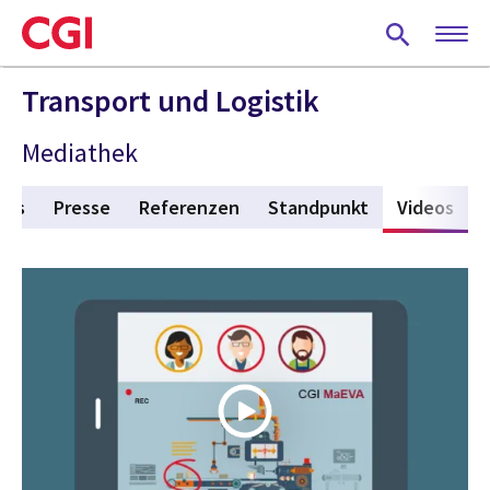
Skip
to
main
content
Transport und Logistik
Mediathek
nts
Presse
Referenzen
Standpunkt
Videos
(act