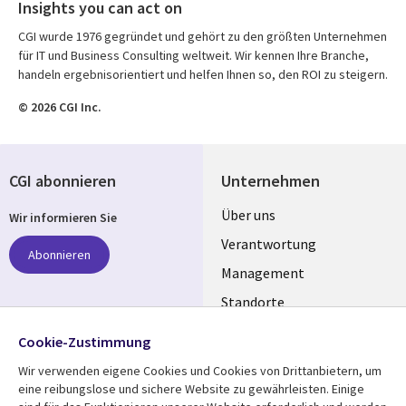
Insights you can act on
CGI wurde 1976 gegründet und gehört zu den größten Unternehmen
für IT und Business Consulting weltweit. Wir kennen Ihre Branche,
handeln ergebnisorientiert und helfen Ihnen so, den ROI zu steigern.
© 2026 CGI Inc.
CGI abonnieren
Unternehmen
Useful
Über uns
Wir informieren Sie
links
Verantwortung
Abonnieren
GERMANY
Management
Standorte
Allianzen
Folgen Sie uns
Cookie-Zustimmung
Merger
Wir verwenden eigene Cookies und Cookies von Drittanbietern, um
Social
eine reibungslose und sichere Website zu gewährleisten. Einige
Media