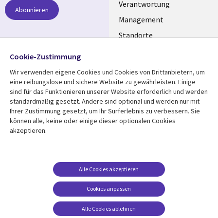
links
Verantwortung
Abonnieren
GERMANY
Management
Standorte
Allianzen
Folgen Sie uns
Cookie-Zustimmung
Merger
Wir verwenden eigene Cookies und Cookies von Drittanbietern, um
Social
eine reibungslose und sichere Website zu gewährleisten. Einige
Media
sind für das Funktionieren unserer Website erforderlich und werden
GERMANY
standardmäßig gesetzt. Andere sind optional und werden nur mit
Ihrer Zustimmung gesetzt, um Ihr Surferlebnis zu verbessern. Sie
Mediathek
Rechtliches
können alle, keine oder einige dieser optionalen Cookies
akzeptieren.
Library
Legal
Aktuelles
Allgemeine
Geschäftsbedingungen
Links
GERMANY
Artikel
Beschwerden/Hinweise
GERMANY
Blogs
Alle Cookies akzeptieren
Compliance
Events
Cookies anpassen
Datenschutz
Podcasts
Impressum
Alle Cookies ablehnen
Presse