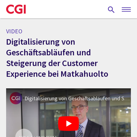
Skip
to
main
content
VIDEO
Digitalisierung von
Geschäftsabläufen und
Steigerung der Customer
Experience bei Matkahuolto
Digitalisierung von Geschäftsabläufen und Steigerung der Customer Experience bei Matkahuolto