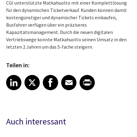
CGI unterstützte Matkahuolto mit einer Komplettlösung
für den dynamischen Ticketverkauf. Kunden können damit
kostengünstiger und dynamischer Tickets einkaufen,
Busfahrer verfügen über ein präziseres
Kapazitätsmanagement. Durch die neuen digitalen
Vertriebswege konnte Matkahuolto seinen Umsatz in den
letzten 2 Jahren um das 5-fache steigern.
Teilen in:
Share article on LinkedIn
Share article on X
Share article on Facebook
Share article on Email
Share article on Print
LinkedIn
X
Facebook
Email
Print
Auch interessant