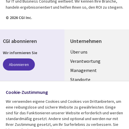
für IT und Business Consulting weltweit. Wir kennen Ihre Branche,
handeln ergebnisorientiert und helfen Ihnen so, den ROI zu steigern.
© 2026 CGI Inc.
CGI abonnieren
Unternehmen
Useful
Über uns
Wir informieren Sie
links
Verantwortung
Abonnieren
GERMANY
Management
Standorte
Allianzen
Folgen Sie uns
Cookie-Zustimmung
Merger
Wir verwenden eigene Cookies und Cookies von Drittanbietern, um
Social
eine reibungslose und sichere Website zu gewährleisten. Einige
Media
sind für das Funktionieren unserer Website erforderlich und werden
GERMANY
standardmäßig gesetzt. Andere sind optional und werden nur mit
Ihrer Zustimmung gesetzt, um Ihr Surferlebnis zu verbessern. Sie
Mediathek
Rechtliches