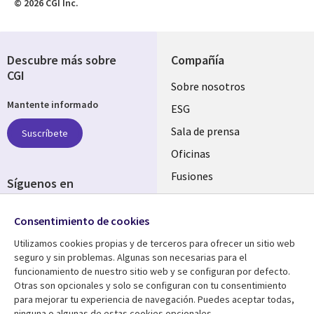
© 2026 CGI Inc.
Descubre más sobre
Compañía
CGI
Useful
Sobre nosotros
Mantente informado
links
ESG
SPAIN
Sala de prensa
Suscríbete
Oficinas
Fusiones
Síguenos en
Inversores
Social
Consentimiento de cookies
Media
SPAIN
Utilizamos cookies propias y de terceros para ofrecer un sitio web
seguro y sin problemas. Algunas son necesarias para el
Centro de Recursos
Ayuda
funcionamiento de nuestro sitio web y se configuran por defecto.
Otras son opcionales y solo se configuran con tu consentimiento
Library
Legal
Artículos
Aviso Legal
para mejorar tu experiencia de navegación. Puedes aceptar todas,
ninguna o algunas de estas cookies opcionales.