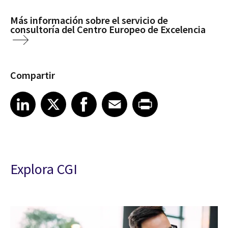
Más información sobre el servicio de
consultoría del Centro Europeo de Excelencia
Compartir
Share article on LinkedIn
Share article on X
Share article on Facebook
Share article on Email
Share article on Print
LinkedIn
X
Facebook
Email
Print
Explora CGI