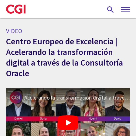
Skip
to
main
content
VIDEO
Centro Europeo de Excelencia |
Acelerando la transformación
digital a través de la Consultoría
Oracle
Acelerando la transformación digital a través de la Consultoría Oracle