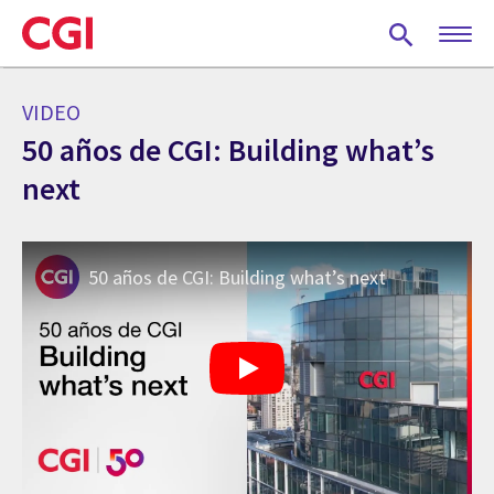
Skip
to
main
content
VIDEO
50 años de CGI: Building what’s
next
50 años de CGI: Building what’s next