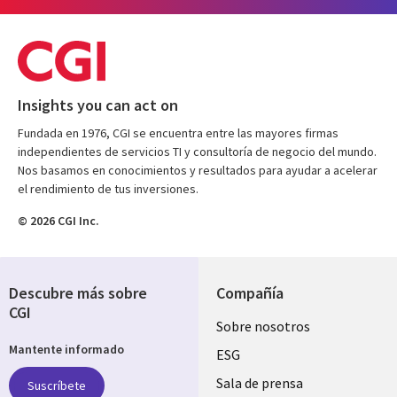
Insights you can act on
Fundada en 1976, CGI se encuentra entre las mayores firmas
independientes de servicios TI y consultoría de negocio del mundo.
Nos basamos en conocimientos y resultados para ayudar a acelerar
el rendimiento de tus inversiones.
© 2026 CGI Inc.
Descubre más sobre
Compañía
CGI
Useful
Sobre nosotros
Mantente informado
links
ESG
SPAIN
Sala de prensa
Suscríbete