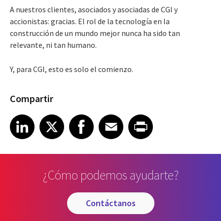
A nuestros clientes, asociados y asociadas de CGI y
accionistas: gracias. El rol de la tecnología en la
construcción de un mundo mejor nunca ha sido tan
relevante, ni tan humano.
Y, para CGI, esto es solo el comienzo.
Compartir
Share article on LinkedIn
Share article on X
Share article on Facebook
Share article on Email
Share article on Print
LinkedIn
X
Facebook
Email
Print
¿Cómo podemos ayudarte?
contáctanos