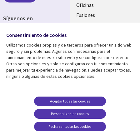
Oficinas
Fusiones
Síguenos en
Inversores
Social
Consentimiento de cookies
Media
SPAIN
Utilizamos cookies propias y de terceros para ofrecer un sitio web
seguro y sin problemas. Algunas son necesarias para el
Centro de Recursos
Ayuda
funcionamiento de nuestro sitio web y se configuran por defecto.
Otras son opcionales y solo se configuran con tu consentimiento
Library
Legal
Artículos
Aviso Legal
para mejorar tu experiencia de navegación. Puedes aceptar todas,
ninguna o algunas de estas cookies opcionales.
Links
SPAIN
Blogs
Política de Privacidad
SPAIN
Brochures
Accesibilidad
Casos de éxito
Gestión de cookies
Aceptar todas las cookies
Eventos
Personalizar las cookies
Noticias
Rechazar todas las cookies
Puntos de vista
Ver más