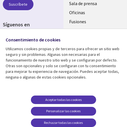
SPAIN
Sala de prensa
Suscríbete
Oficinas
Fusiones
Síguenos en
Inversores
Social
Consentimiento de cookies
Media
SPAIN
Utilizamos cookies propias y de terceros para ofrecer un sitio web
seguro y sin problemas. Algunas son necesarias para el
Centro de Recursos
Ayuda
funcionamiento de nuestro sitio web y se configuran por defecto.
Otras son opcionales y solo se configuran con tu consentimiento
Library
Legal
Artículos
Aviso Legal
para mejorar tu experiencia de navegación. Puedes aceptar todas,
ninguna o algunas de estas cookies opcionales.
Links
SPAIN
Blogs
Política de Privacidad
SPAIN
Brochures
Accesibilidad
Casos de éxito
Gestión de cookies
Aceptar todas las cookies
Eventos
Personalizar las cookies
Noticias
Rechazar todas las cookies
Puntos de vista