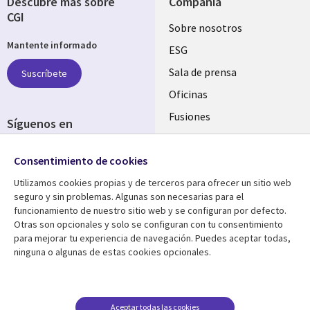
Descubre más sobre
Compañía
CGI
Useful
Sobre nosotros
Mantente informado
links
ESG
SPAIN
Sala de prensa
Suscríbete
Oficinas
Fusiones
Síguenos en
Inversores
Social
Consentimiento de cookies
Media
SPAIN
Utilizamos cookies propias y de terceros para ofrecer un sitio web
seguro y sin problemas. Algunas son necesarias para el
Centro de Recursos
Ayuda
funcionamiento de nuestro sitio web y se configuran por defecto.
Otras son opcionales y solo se configuran con tu consentimiento
Library
Legal
Artículos
Aviso Legal
para mejorar tu experiencia de navegación. Puedes aceptar todas,
ninguna o algunas de estas cookies opcionales.
Links
SPAIN
Blogs
Política de Privacidad
SPAIN
Brochures
Accesibilidad
Casos de éxito
Gestión de cookies
Aceptar todas las cookies