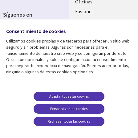
Oficinas
Fusiones
Síguenos en
Inversores
Social
Consentimiento de cookies
Media
SPAIN
Utilizamos cookies propias y de terceros para ofrecer un sitio web
seguro y sin problemas. Algunas son necesarias para el
Centro de Recursos
Ayuda
funcionamiento de nuestro sitio web y se configuran por defecto.
Otras son opcionales y solo se configuran con tu consentimiento
Library
Legal
Artículos
Aviso Legal
para mejorar tu experiencia de navegación. Puedes aceptar todas,
ninguna o algunas de estas cookies opcionales.
Links
SPAIN
Blogs
Política de Privacidad
SPAIN
Brochures
Accesibilidad
Casos de éxito
Gestión de cookies
Aceptar todas las cookies
Eventos
Personalizar las cookies
Noticias
Rechazar todas las cookies
Puntos de vista
Ver más