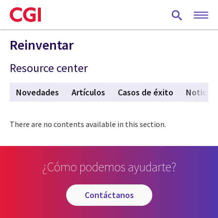
Skip
to
main
content
Reinventar
Resource center
Novedades
Artículos
Casos de éxito
Noticias
There are no contents available in this section.
¿Cómo podemos ayudarte?
contáctanos