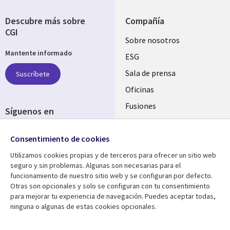
Descubre más sobre
Compañía
CGI
Useful
Sobre nosotros
Mantente informado
links
ESG
SPAIN
Sala de prensa
Suscríbete
Oficinas
Fusiones
Síguenos en
Inversores
Social
Consentimiento de cookies
Media
SPAIN
Utilizamos cookies propias y de terceros para ofrecer un sitio web
seguro y sin problemas. Algunas son necesarias para el
Centro de Recursos
Ayuda
funcionamiento de nuestro sitio web y se configuran por defecto.
Otras son opcionales y solo se configuran con tu consentimiento
Library
Legal
Artículos
Aviso Legal
para mejorar tu experiencia de navegación. Puedes aceptar todas,
ninguna o algunas de estas cookies opcionales.
Links
SPAIN
Blogs
Política de Privacidad
Brochures
Accesibilidad