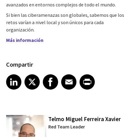
avanzados en entornos complejos de todo el mundo.
Si bien las ciberamenazas son globales, sabemos que los
retos varían a nivel local y son únicos para cada
organización.
Más información
Compartir
Share article on LinkedIn
Share article on X
Share article on Facebook
Share article on Email
Share article on Print
LinkedIn
X
Facebook
Email
Print
Telmo Miguel Ferreira Xavier
Red Team Leader